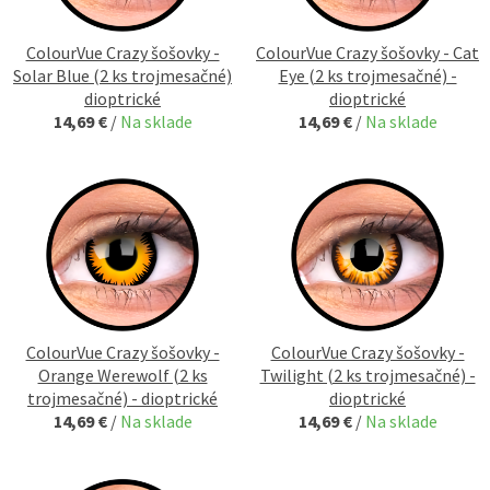
ColourVue Crazy šošovky -
ColourVue Crazy šošovky - Cat
Solar Blue (2 ks trojmesačné)
Eye (2 ks trojmesačné) -
dioptrické
dioptrické
14,69 €
/
Na sklade
14,69 €
/
Na sklade
ColourVue Crazy šošovky -
ColourVue Crazy šošovky -
Orange Werewolf (2 ks
Twilight (2 ks trojmesačné) -
trojmesačné) - dioptrické
dioptrické
14,69 €
/
Na sklade
14,69 €
/
Na sklade