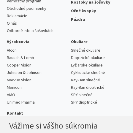
Vernostný program
Roztoky na šošovky
Obchodné podmienky
Očné kvapky
Reklamácie
Púzdra
O nás
Odborné info o šošovkách
Výrobcovia
Okuliare
Alcon
Slnečné okuliare
Bausch & Lomb
Dioptrické okuliare
Cooper Vision
Lyžiarske okuliare
Johnson & Johnson
Cyklistické slnečné
Maxvue Vision
Ray-Ban slnečné
Menicon
Ray-Ban dioptrické
AMO
SPY slnečné
Unimed Pharma
SPY dioptrické
Kontakt
Vážime si vášho súkromia