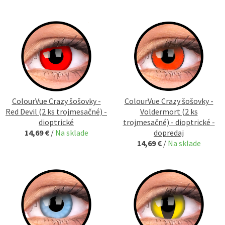
ColourVue Crazy šošovky -
ColourVue Crazy šošovky -
Red Devil (2 ks trojmesačné) -
Voldermort (2 ks
dioptrické
trojmesačné) - dioptrické -
14,69 €
/
Na sklade
dopredaj
14,69 €
/
Na sklade