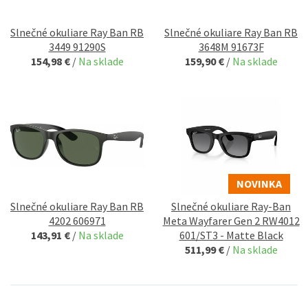
Slnečné okuliare Ray Ban RB
Slnečné okuliare Ray Ban RB
3449 91290S
3648M 91673F
154,98 €
/
Na sklade
159,90 €
/
Na sklade
NOVINKA
Slnečné okuliare Ray Ban RB
Slnečné okuliare Ray-Ban
4202 606971
Meta Wayfarer Gen 2 RW4012
143,91 €
/
Na sklade
601/ST3 - Matte Black
511,99 €
/
Na sklade