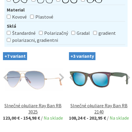
Material
Kovové
Plastové
Sklá
Štandardné
Polarizačný
Gradal
gradient
polarizacni, gradientni
+7 variant
+3 varianty
Slnečné okuliare Ray Ban RB
Slnečné okuliare Ray Ban RB
3025
2140
123,00 € - 154,98 €
/
Na sklade
108,24 € - 202,95 €
/
Na sklade