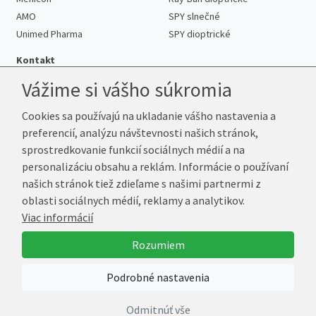
AMO
SPY slnečné
Unimed Pharma
SPY dioptrické
Kontakt
Vážime si vášho súkromia
Cookies sa používajú na ukladanie vášho nastavenia a
Telefón:
+421 222 205 863
preferencií, analýzu návštevnosti našich stránok,
E-mail:
info@kup-sosovky.sk
sprostredkovanie funkcií sociálnych médií a na
Reklamačná adresa
personalizáciu obsahu a reklám. Informácie o používaní
Andrea Votavová
našich stránok tiež zdieľame s našimi partnermi z
Revoluční 1017
oblasti sociálnych médií, reklamy a analytikov.
290 01 Poděbrady
Viac informácií
Česká republika
Rozumiem
© 2026 Kup-Šošovky.sk
Podrobné nastavenia
Vytvoril
Marek Kebza
Odmitnúť vše