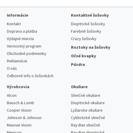
Informácie
Kontaktné šošovky
Kontakt
Dioptrické šošovky
Doprava a platba
Farebné šošovky
Výdajné miesta
Crazy šošovky
Vernostný program
Roztoky na šošovky
Obchodné podmienky
Očné kvapky
Reklamácie
Púzdra
O nás
Odborné info o šošovkách
Výrobcovia
Okuliare
Alcon
Slnečné okuliare
Bausch & Lomb
Dioptrické okuliare
Cooper Vision
Lyžiarske okuliare
Johnson & Johnson
Cyklistické slnečné
Maxvue Vision
Ray-Ban slnečné
Menicon
Ray-Ban dioptrické