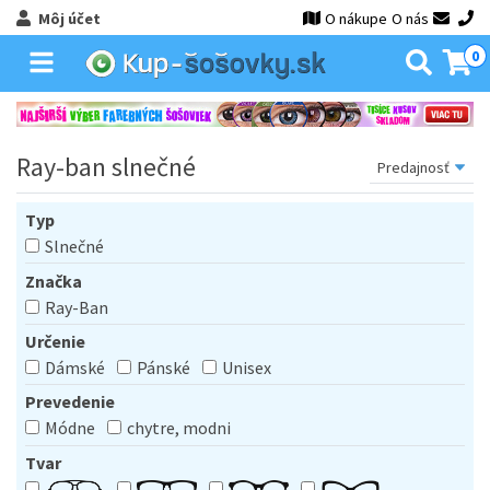
Môj účet
O nákupe
O nás
0
Ray-ban slnečné
Typ
Slnečné
Značka
Ray-Ban
Určenie
Dámské
Pánské
Unisex
Prevedenie
Módne
chytre, modni
Tvar