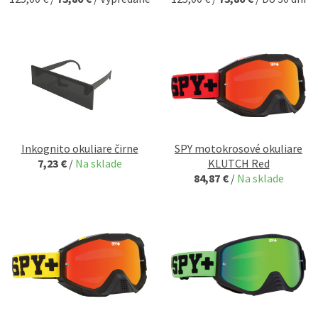
Inkognito okuliare čirne
SPY motokrosové okuliare
7,23 €
/
Na sklade
KLUTCH Red
84,87 €
/
Na sklade