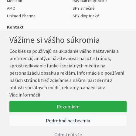
Menicon
Ray-Ban dioptrické
AMO
SPY slnečné
Unimed Pharma
SPY dioptrické
Kontakt
Vážime si vášho súkromia
Cookies sa používajú na ukladanie vášho nastavenia a
Telefón:
+421 222 205 863
preferencií, analýzu návštevnosti našich stránok,
E-mail:
info@kup-sosovky.sk
sprostredkovanie funkcií sociálnych médií a na
Reklamačná adresa
personalizáciu obsahu a reklám. Informácie o používaní
Andrea Votavová
našich stránok tiež zdieľame s našimi partnermi z
Revoluční 1017
oblasti sociálnych médií, reklamy a analytikov.
290 01 Poděbrady
Viac informácií
Česká republika
Rozumiem
© 2026 Kup-Šošovky.sk
Podrobné nastavenia
Vytvoril
Marek Kebza
Odmitnúť vše