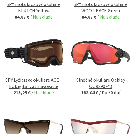
SPY motokrosové okuliare
SPY motokrosové okuliare
KLUTCH Yellow
WOOT RACE Green
84,87 €
/
Na sklade
84,87 €
/
Na sklade
SPY Lyžiarske okuliare ACE -
Slnečné okuliare Oakley
Ec Digital zatmavovacie
OO9290-48
215,25 €
/
Na sklade
182,04 €
/
Do 30 dní