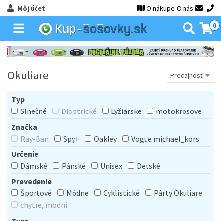
Môj účet
O nákupe
O nás
0
Okuliare
Typ
Slnečné
Dioptrické
Lyžiarske
motokrosove
Značka
Ray-Ban
Spy+
Oakley
Vogue michael_kors
Určenie
Dámské
Pánské
Unisex
Detské
Prevedenie
Športové
Módne
Cyklistické
Párty Okuliare
chytre, modni
Tvar