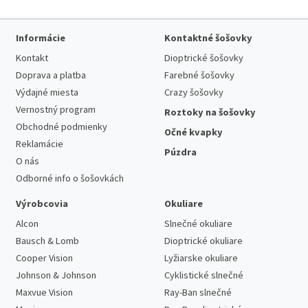
Informácie
Kontaktné šošovky
Kontakt
Dioptrické šošovky
Doprava a platba
Farebné šošovky
Výdajné miesta
Crazy šošovky
Vernostný program
Roztoky na šošovky
Obchodné podmienky
Očné kvapky
Reklamácie
Púzdra
O nás
Odborné info o šošovkách
Výrobcovia
Okuliare
Alcon
Slnečné okuliare
Bausch & Lomb
Dioptrické okuliare
Cooper Vision
Lyžiarske okuliare
Johnson & Johnson
Cyklistické slnečné
Maxvue Vision
Ray-Ban slnečné