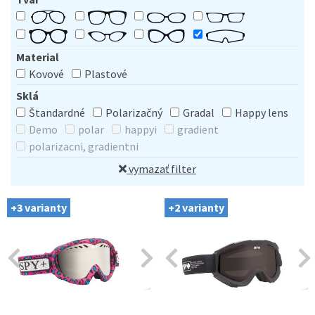
Material
Kovové
Plastové
Sklá
Štandardné
Polarizačný
Gradal
Happy lens
Demo
polar
happyi
gradient
polarizacni, gradientni
vymazať filter
+3 varianty
+2 varianty