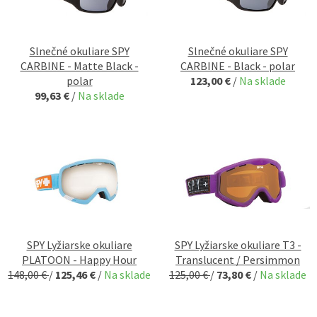
Slnečné okuliare SPY
Slnečné okuliare SPY
CARBINE - Matte Black -
CARBINE - Black - polar
polar
123,00 €
/
Na sklade
99,63 €
/
Na sklade
SPY Lyžiarske okuliare
SPY Lyžiarske okuliare T3 -
PLATOON - Happy Hour
Translucent / Persimmon
148,00 €
/
125,46 €
/
Na sklade
125,00 €
/
73,80 €
/
Na sklade