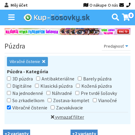
Môj účet
O nákupe
O nás
0
Púzdra
Vibračné čistenie
Púzdra - Kategória
3D púzdra
Antibakteriálne
Barely púzdra
Digitálne
Klasická púzdra
Kožená púzdra
Na jednodenné
Náhradné
Pre tvrdé šošovky
So zrkadielkom
Zostava-komplet
Vianočné
Vibračné čistenie
Zacvakávacie
vymazať filter
+2 varianty
+2 varianty