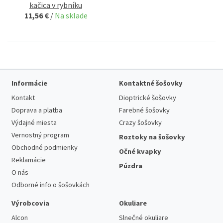
kačica v rybníku
11,56 €
/
Na sklade
Informácie
Kontaktné šošovky
Kontakt
Dioptrické šošovky
Doprava a platba
Farebné šošovky
Výdajné miesta
Crazy šošovky
Vernostný program
Roztoky na šošovky
Obchodné podmienky
Očné kvapky
Reklamácie
Púzdra
O nás
Odborné info o šošovkách
Výrobcovia
Okuliare
Alcon
Slnečné okuliare