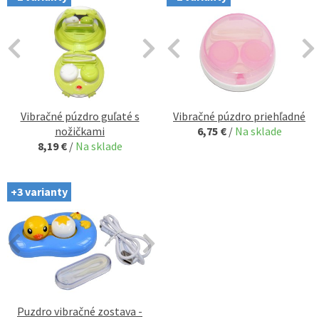
Vibračné púzdro guľaté s
Vibračné púzdro priehľadné
nožičkami
6,75 €
/
Na sklade
8,19 €
/
Na sklade
+3 varianty
Puzdro vibračné zostava -