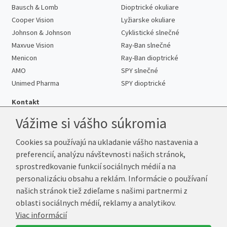
Bausch & Lomb
Dioptrické okuliare
Cooper Vision
Lyžiarske okuliare
Johnson & Johnson
Cyklistické slnečné
Maxvue Vision
Ray-Ban slnečné
Menicon
Ray-Ban dioptrické
AMO
SPY slnečné
Unimed Pharma
SPY dioptrické
Kontakt
Vážime si vášho súkromia
Cookies sa používajú na ukladanie vášho nastavenia a
Telefón:
+421 222 205 863
preferencií, analýzu návštevnosti našich stránok,
E-mail:
info@kup-sosovky.sk
sprostredkovanie funkcií sociálnych médií a na
Reklamačná adresa
personalizáciu obsahu a reklám. Informácie o používaní
Andrea Votavová
našich stránok tiež zdieľame s našimi partnermi z
Revoluční 1017
oblasti sociálnych médií, reklamy a analytikov.
290 01 Poděbrady
Viac informácií
Česká republika