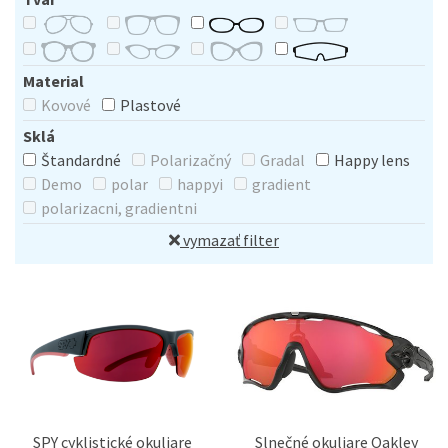
Material
Kovové
Plastové
Sklá
Štandardné
Polarizačný
Gradal
Happy lens
Demo
polar
happyi
gradient
polarizacni, gradientni
vymazať filter
SPY cyklistické okuliare
Slnečné okuliare Oakley