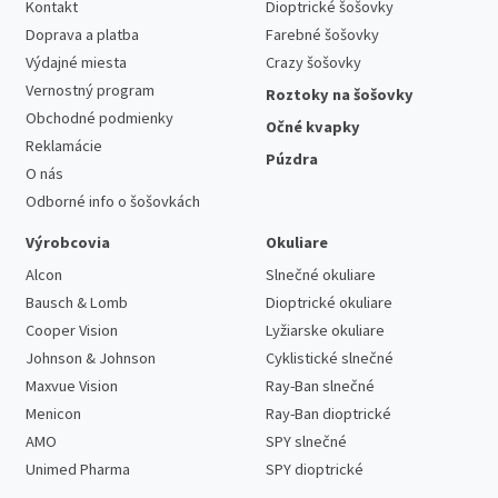
Kontakt
Dioptrické šošovky
Doprava a platba
Farebné šošovky
Výdajné miesta
Crazy šošovky
Vernostný program
Roztoky na šošovky
Obchodné podmienky
Očné kvapky
Reklamácie
Púzdra
O nás
Odborné info o šošovkách
Výrobcovia
Okuliare
Alcon
Slnečné okuliare
Bausch & Lomb
Dioptrické okuliare
Cooper Vision
Lyžiarske okuliare
Johnson & Johnson
Cyklistické slnečné
Maxvue Vision
Ray-Ban slnečné
Menicon
Ray-Ban dioptrické
AMO
SPY slnečné
Unimed Pharma
SPY dioptrické