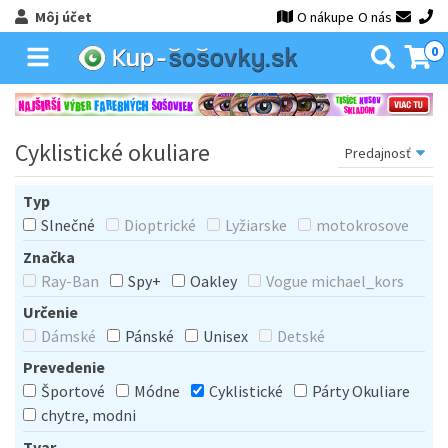
Môj účet
O nákupe
O nás
0
Cyklistické okuliare
Typ
Slnečné
Dioptrické
Lyžiarske
motokrosove
Značka
Ray-Ban
Spy+
Oakley
Vogue michael_kors
Určenie
Dámské
Pánské
Unisex
Detské
Prevedenie
Športové
Módne
Cyklistické
Párty Okuliare
chytre, modni
Tvar