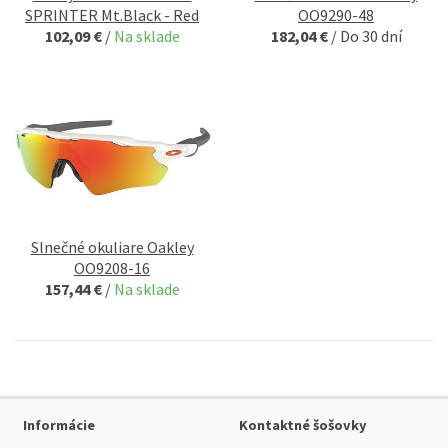
SPRINTER Mt.Black - Red
OO9290-48
102,09 €
/
Na sklade
182,04 €
/
Do 30 dní
Slnečné okuliare Oakley
OO9208-16
157,44 €
/
Na sklade
Informácie
Kontaktné šošovky