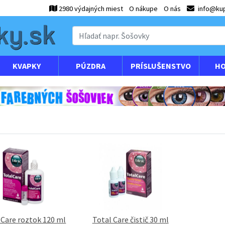
2980 výdajných miest
O nákupe
O nás
info@kup
KVAPKY
PÚZDRA
PRÍSLUŠENSTVO
HO
 Care roztok 120 ml
Total Care čistič 30 ml