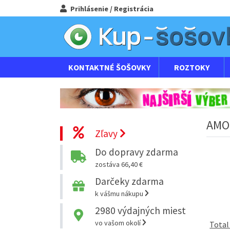
Prihlásenie / Registrácia
KONTAKTNÉ ŠOŠOVKY
ROZTOKY
AMO
Zľavy
Do dopravy zdarma
zostáva 66,40 €
Darčeky zdarma
k vášmu nákupu
2980
výdajných miest
vo vašom okolí
Total