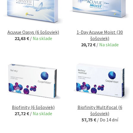
Acuvue Oasys (6 šošoviek)
1-Day Acuvue Moist (30
22,63 €
/
Na sklade
šošoviek)
20,72 €
/
Na sklade
Biofinity (6 šošoviek)
Biofinity Multifocal (6
27,72 €
/
Na sklade
šošoviek)
57,75 €
/
Do 14 dní