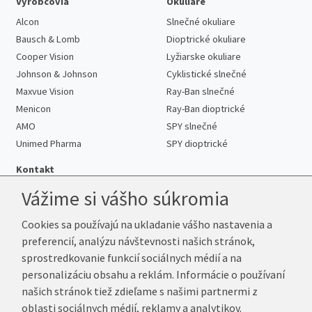
Výrobcovia
Okuliare
Alcon
Slnečné okuliare
Bausch & Lomb
Dioptrické okuliare
Cooper Vision
Lyžiarske okuliare
Johnson & Johnson
Cyklistické slnečné
Maxvue Vision
Ray-Ban slnečné
Menicon
Ray-Ban dioptrické
AMO
SPY slnečné
Unimed Pharma
SPY dioptrické
Kontakt
Vážime si vášho súkromia
Cookies sa používajú na ukladanie vášho nastavenia a
Telefón:
+421 222 205 863
preferencií, analýzu návštevnosti našich stránok,
E-mail:
info@kup-sosovky.sk
sprostredkovanie funkcií sociálnych médií a na
Reklamačná adresa
personalizáciu obsahu a reklám. Informácie o používaní
Andrea Votavová
našich stránok tiež zdieľame s našimi partnermi z
Revoluční 1017
oblasti sociálnych médií, reklamy a analytikov.