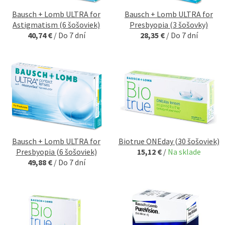
Bausch + Lomb ULTRA for
Bausch + Lomb ULTRA for
Astigmatism (6 šošoviek)
Presbyopia (3 šošovky)
40,74 €
/
Do 7 dní
28,35 €
/
Do 7 dní
Bausch + Lomb ULTRA for
Biotrue ONEday (30 šošoviek)
Presbyopia (6 šošoviek)
15,12 €
/
Na sklade
49,88 €
/
Do 7 dní