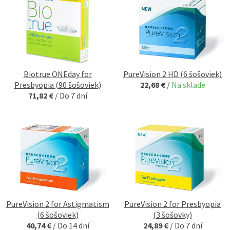
Biotrue ONEday for
PureVision 2 HD (6 šošoviek)
Presbyopia (90 šošoviek)
22,68 €
/
Na sklade
71,82 €
/
Do 7 dní
PureVision 2 for Astigmatism
PureVision 2 for Presbyopia
(6 šošoviek)
(3 šošovky)
40,74 €
/
Do 14 dní
24,89 €
/
Do 7 dní