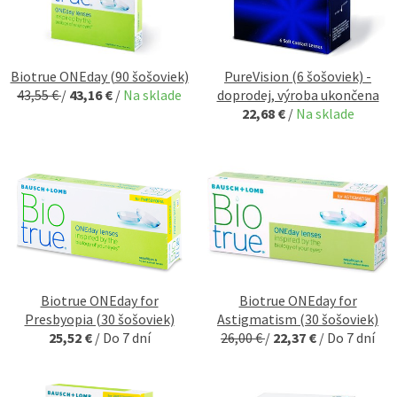
Biotrue ONEday (90 šošoviek)
PureVision (6 šošoviek) -
43,55 €
/
43,16 €
/
Na sklade
doprodej, výroba ukončena
22,68 €
/
Na sklade
Biotrue ONEday for
Biotrue ONEday for
Presbyopia (30 šošoviek)
Astigmatism (30 šošoviek)
25,52 €
/
Do 7 dní
26,00 €
/
22,37 €
/
Do 7 dní