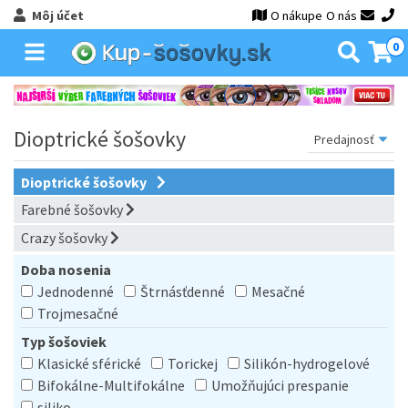
Môj účet
O nákupe
O nás
0
Dioptrické šošovky
Dioptrické šošovky
Farebné šošovky
Crazy šošovky
Doba nosenia
Jednodenné
Štrnásťdenné
Mesačné
Trojmesačné
Typ šošoviek
Klasické sférické
Torickej
Silikón-hydrogelové
Bifokálne-Multifokálne
Umožňujúci prespanie
siliko