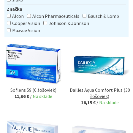
Značka
Alcon
Alcon Pharmaceuticals
Bausch & Lomb
Cooper Vision
Johnson & Johnson
Maxvue Vision
Soflens 59 (6 šošoviek)
Dailies Aqua Comfort Plus (30
11,66 €
/
Na sklade
šošoviek)
16,15 €
/
Na sklade