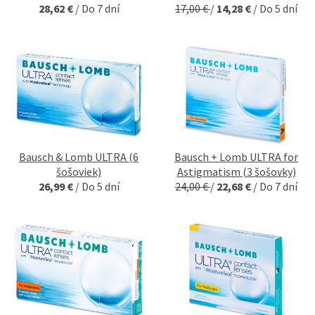
28,62 €
/
Do 7 dní
17,00 €
/
14,28 €
/
Do 5 dní
Bausch & Lomb ULTRA (6
Bausch + Lomb ULTRA for
šošoviek)
Astigmatism (3 šošovky)
26,99 €
/
Do 5 dní
24,00 €
/
22,68 €
/
Do 7 dní