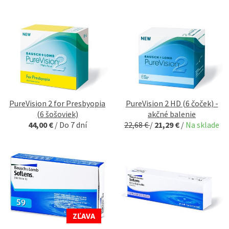
PureVision 2 for Presbyopia
PureVision 2 HD (6 čoček) -
(6 šošoviek)
akčné balenie
44,00 €
/
Do 7 dní
22,68 €
/
21,29 €
/
Na sklade
ZĽAVA