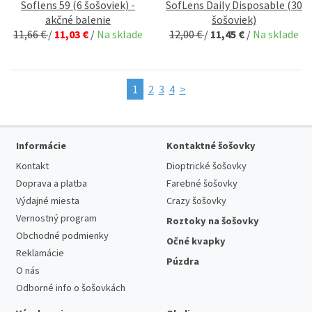
Soflens 59 (6 šošoviek) -
SofLens Daily Disposable (30
akčné balenie
šošoviek)
11,66 €
/
11,03 €
/
Na sklade
12,00 €
/
11,45 €
/
Na sklade
1
2
3
4
>
Informácie
Kontaktné šošovky
Kontakt
Dioptrické šošovky
Doprava a platba
Farebné šošovky
Výdajné miesta
Crazy šošovky
Vernostný program
Roztoky na šošovky
Obchodné podmienky
Očné kvapky
Reklamácie
Púzdra
O nás
Odborné info o šošovkách