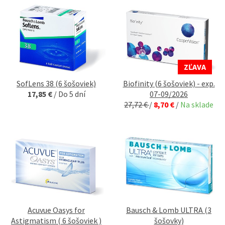
ZĽAVA
SofLens 38 (6 šošoviek)
Biofinity (6 šošoviek) - exp.
17,85 €
/
Do 5 dní
07-09/2026
27,72 €
/
8,70 €
/
Na sklade
Acuvue Oasys for
Bausch & Lomb ULTRA (3
Astigmatism ( 6 šošoviek )
šošovky)