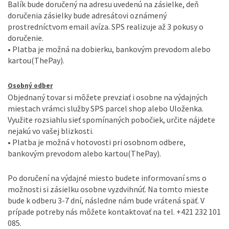
Balík bude doručený na adresu uvedenú na zásielke, deň
doručenia zásielky bude adresátovi oznámený
prostredníctvom email avíza. SPS realizuje až 3 pokusy o
doručenie.
• Platba je možná na dobierku, bankovým prevodom alebo
kartou(ThePay).
Osobný odber
Objednaný tovar si môžete prevziať i osobne na výdajných
miestach vrámci služby SPS parcel shop alebo Uloženka.
Využite rozsiahlu sieť spomínaných pobočiek, určite nájdete
nejakú vo vašej blizkosti.
• Platba je možná v hotovosti pri osobnom odbere,
bankovým prevodom alebo kartou(ThePay).
Po doručení na výdajné miesto budete informovaní sms o
možnosti si zásielku osobne vyzdvihnúť. Na tomto mieste
bude k odberu 3-7 dní, následne nám bude vrátená späť. V
prípade potreby nás môžete kontaktovať na tel. +421 232 101
085.