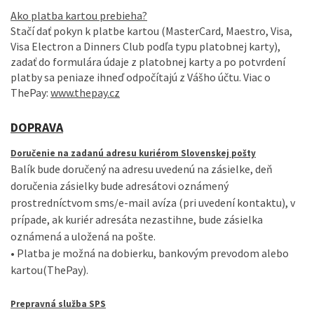
Ako platba kartou prebieha?
Stačí dať pokyn k platbe kartou (MasterCard, Maestro, Visa,
Visa Electron a Dinners Club podľa typu platobnej karty),
zadať do formulára údaje z platobnej karty a po potvrdení
platby sa peniaze ihneď odpočítajú z Vášho účtu. Viac o
ThePay:
www.thepay.cz
DOPRAVA
Doručenie na zadanú adresu kuriérom Slovenskej pošty
Balík bude doručený na adresu uvedenú na zásielke, deň
doručenia zásielky bude adresátovi oznámený
prostredníctvom sms/e-mail avíza (pri uvedení kontaktu), v
prípade, ak kuriér adresáta nezastihne, bude zásielka
oznámená a uložená na pošte.
• Platba je možná na dobierku, bankovým prevodom alebo
kartou(ThePay).
Prepravná služba SPS