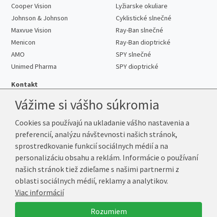
Cooper Vision
Lyžiarske okuliare
Johnson & Johnson
Cyklistické slnečné
Maxvue Vision
Ray-Ban slnečné
Menicon
Ray-Ban dioptrické
AMO
SPY slnečné
Unimed Pharma
SPY dioptrické
Kontakt
Vážime si vášho súkromia
Cookies sa používajú na ukladanie vášho nastavenia a
Telefón:
+421 222 205 863
preferencií, analýzu návštevnosti našich stránok,
E-mail:
info@kup-sosovky.sk
sprostredkovanie funkcií sociálnych médií a na
Reklamačná adresa
personalizáciu obsahu a reklám. Informácie o používaní
Andrea Votavová
našich stránok tiež zdieľame s našimi partnermi z
Revoluční 1017
oblasti sociálnych médií, reklamy a analytikov.
290 01 Poděbrady
Viac informácií
Česká republika
Rozumiem