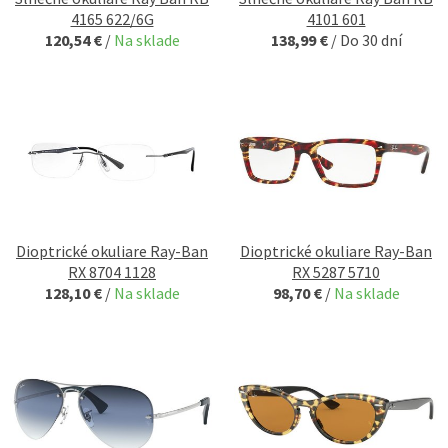
4165 622/6G
4101 601
120,54 €
/
Na sklade
138,99 €
/
Do 30 dní
Dioptrické okuliare Ray-Ban
Dioptrické okuliare Ray-Ban
RX 8704 1128
RX 5287 5710
128,10 €
/
Na sklade
98,70 €
/
Na sklade