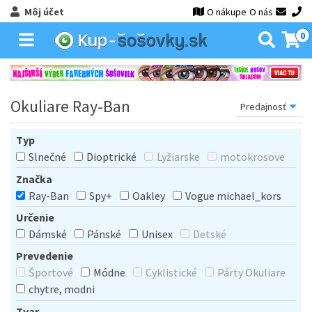
Môj účet
O nákupe
O nás
0
Okuliare Ray-Ban
Typ
Slnečné
Dioptrické
Lyžiarske
motokrosove
Značka
Ray-Ban
Spy+
Oakley
Vogue michael_kors
Určenie
Dámské
Pánské
Unisex
Detské
Prevedenie
Športové
Módne
Cyklistické
Párty Okuliare
chytre, modni
Tvar