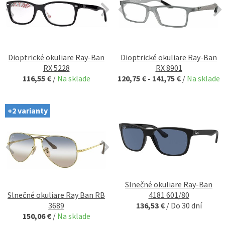
Dioptrické okuliare Ray-Ban
Dioptrické okuliare Ray-Ban
RX 5228
RX 8901
116,55 €
/
Na sklade
120,75 € - 141,75 €
/
Na sklade
+2 varianty
Slnečné okuliare Ray-Ban
Slnečné okuliare Ray Ban RB
4181 601/80
3689
136,53 €
/
Do 30 dní
150,06 €
/
Na sklade