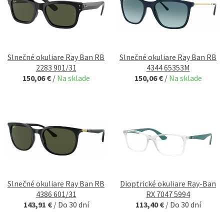
Slnečné okuliare Ray Ban RB
Slnečné okuliare Ray Ban RB
2283 901/31
4344 65353M
150,06 €
/
Na sklade
150,06 €
/
Na sklade
Slnečné okuliare Ray Ban RB
Dioptrické okuliare Ray-Ban
4386 601/31
RX 7047 5994
143,91 €
/
Do 30 dní
113,40 €
/
Do 30 dní