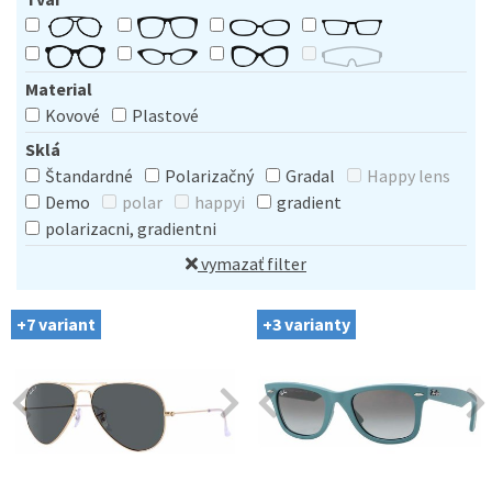
Material
Kovové
Plastové
Sklá
Štandardné
Polarizačný
Gradal
Happy lens
Demo
polar
happyi
gradient
polarizacni, gradientni
vymazať filter
+7 variant
+3 varianty