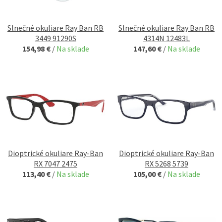
Slnečné okuliare Ray Ban RB
Slnečné okuliare Ray Ban RB
3449 91290S
4314N 12483L
154,98 €
/
Na sklade
147,60 €
/
Na sklade
Dioptrické okuliare Ray-Ban
Dioptrické okuliare Ray-Ban
RX 7047 2475
RX 5268 5739
113,40 €
/
Na sklade
105,00 €
/
Na sklade