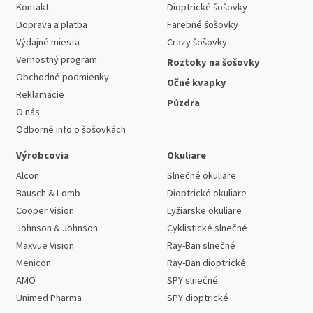
Kontakt
Dioptrické šošovky
Doprava a platba
Farebné šošovky
Výdajné miesta
Crazy šošovky
Vernostný program
Roztoky na šošovky
Obchodné podmienky
Očné kvapky
Reklamácie
Púzdra
O nás
Odborné info o šošovkách
Výrobcovia
Okuliare
Alcon
Slnečné okuliare
Bausch & Lomb
Dioptrické okuliare
Cooper Vision
Lyžiarske okuliare
Johnson & Johnson
Cyklistické slnečné
Maxvue Vision
Ray-Ban slnečné
Menicon
Ray-Ban dioptrické
AMO
SPY slnečné
Unimed Pharma
SPY dioptrické