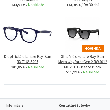
143,91 €
/
Na sklade
141,45 €
/
Do 30 dní
NOVINKA
Dioptrické okuliare Ray-Ban
Slnečné okuliare Ray-Ban
RX 7166 5207
Meta Wayfarer Gen 2 RW4012
101,85 €
/
Na sklade
601/ST3 - Matte Black
511,99 €
/
Na sklade
Informácie
Kontaktné šošovky