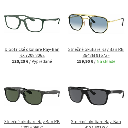
Dioptrické okuliare Ray-Ban
Slnečné okuliare Ray Ban RB
RX 7208 8062
3648M 91673F
130,20 €
/
Vypredané
159,90 €
/
Na sklade
Slnečné okuliare Ray Ban RB
Slnečné okuliare Ray-Ban
4202 606971
4181 601/87