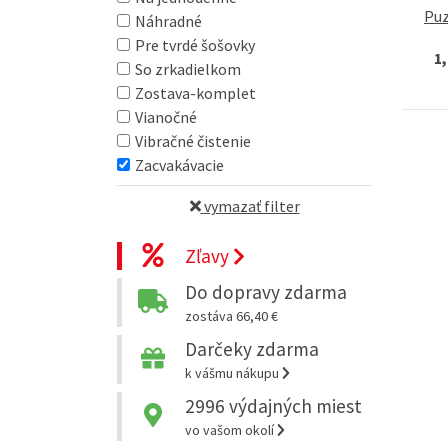
Puz
Náhradné
Pre tvrdé šošovky
1
So zrkadielkom
Zostava-komplet
Vianočné
Vibračné čistenie
Zacvakávacie
vymazať filter
Zľavy
Do dopravy zdarma
zostáva 66,40 €
Darčeky zdarma
k vášmu nákupu
2996
výdajných miest
vo vašom okolí