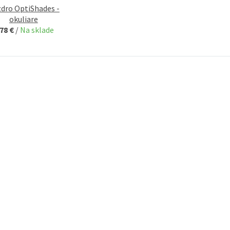
dro OptiShades -
okuliare
,78 €
/
Na sklade