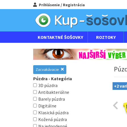
Prihlásenie / Registrácia
KONTAKTNÉ ŠOŠOVKY
ROZTOKY
Púzd
Zacvakávacie
Púzdra - Kategória
3D púzdra
+2 var
Antibakteriálne
Barely púzdra
Digitálne
Klasická púzdra
Kožená púzdra
Na jednodenné