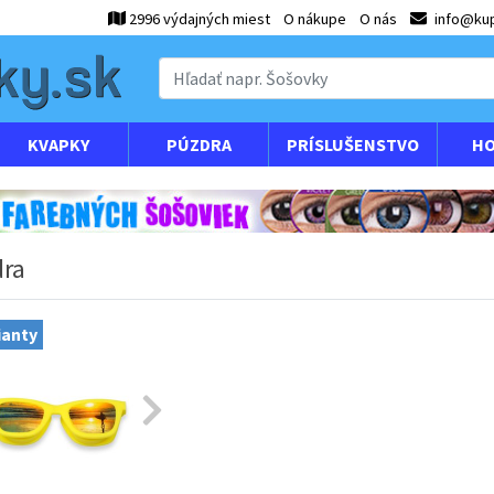
2996 výdajných miest
O nákupe
O nás
info@kup
KVAPKY
PÚZDRA
PRÍSLUŠENSTVO
HO
ra
ianty