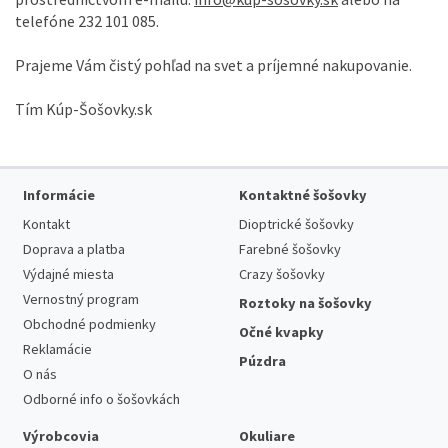
telefóne
232 101 085
.
Prajeme
Vám
čistý
pohľad
na svet
a
príjemné
nakupovanie
.
Tím
Kúp
-
Šošovky.sk
Informácie
Kontaktné šošovky
Kontakt
Dioptrické šošovky
Doprava a platba
Farebné šošovky
Výdajné miesta
Crazy šošovky
Vernostný program
Roztoky na šošovky
Obchodné podmienky
Očné kvapky
Reklamácie
Púzdra
O nás
Odborné info o šošovkách
Výrobcovia
Okuliare