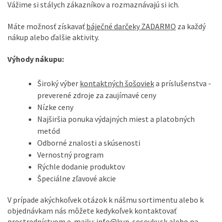
Vážime si
stálych
zákazníkov
a
rozmaznávajú
si ich.
Máte možnosť
získavať
báječné
darčeky
ZADARMO
za
každý
nákup
alebo
ďalšie aktivity
.
Výhody nákupu:
Široký
výber
kontaktných
šošoviek
a
príslušenstva
-
preverené
zdroje
za
zaujímavé ceny
Nízke ceny
Najširšia
ponuka
výdajných
miest
a
platobných
metód
Odborné
znalosti
a
skúsenosti
Vernostný program
Rýchle dodanie
produktov
Špeciálne
zľavové akcie
V
prípade akýchkoľvek
otázok
k
nášmu
sortimentu
alebo
k
objednávkam
nás môžete
kedykoľvek kontaktovať
prostredníctvom e
-
mailu
:
info@kup-sosovky.sk
alebo
na