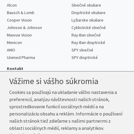
Alcon
Slnečné okuliare
Bausch & Lomb
Dioptrické okuliare
Cooper Vision
Lyžiarske okuliare
Johnson & Johnson
Cyklistické slnečné
Maxvue Vision
Ray-Ban slnečné
Menicon
Ray-Ban dioptrické
AMO
SPY slnečné
Unimed Pharma
SPY dioptrické
Kontakt
Vážime si vášho súkromia
Cookies sa používajú na ukladanie vášho nastavenia a
Telefón:
+421 222 205 863
preferencií, analýzu návštevnosti našich stránok,
E-mail:
info@kup-sosovky.sk
sprostredkovanie funkcií sociálnych médií a na
Reklamačná adresa
personalizáciu obsahu a reklám. Informácie o používaní
Andrea Votavová
našich stránok tiež zdieľame s našimi partnermi z
Revoluční 1017
oblasti sociálnych médií, reklamy a analytikov.
290 01 Poděbrady