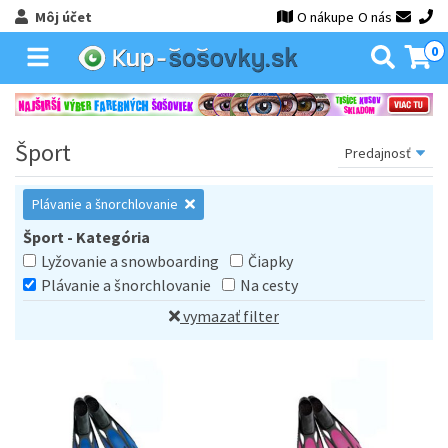
Môj účet
O nákupe
O nás
0
Šport
Plávanie a šnorchlovanie
Šport - Kategória
Lyžovanie a snowboarding
Čiapky
Plávanie a šnorchlovanie
Na cesty
vymazať filter