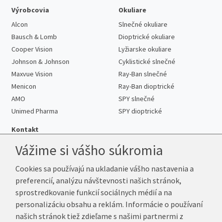
Výrobcovia
Okuliare
Alcon
Slnečné okuliare
Bausch & Lomb
Dioptrické okuliare
Cooper Vision
Lyžiarske okuliare
Johnson & Johnson
Cyklistické slnečné
Maxvue Vision
Ray-Ban slnečné
Menicon
Ray-Ban dioptrické
AMO
SPY slnečné
Unimed Pharma
SPY dioptrické
Kontakt
Vážime si vášho súkromia
Cookies sa používajú na ukladanie vášho nastavenia a
Telefón:
+421 222 205 863
preferencií, analýzu návštevnosti našich stránok,
E-mail:
info@kup-sosovky.sk
sprostredkovanie funkcií sociálnych médií a na
Reklamačná adresa
personalizáciu obsahu a reklám. Informácie o používaní
Andrea Votavová
našich stránok tiež zdieľame s našimi partnermi z