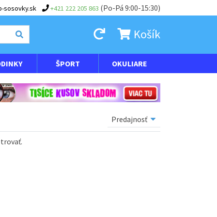
(Po-Pá 9:00-15:30)
-sosovky.sk
+421 222 205 863
Košík
DINKY
ŠPORT
OKULIARE
ltrovať
.