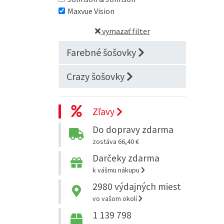
Maxvue Vision
vymazať filter
Farebné šošovky
Crazy šošovky
Zľavy
Do dopravy zdarma
zostáva 66,40 €
Darčeky zdarma
k vášmu nákupu
2980
výdajných miest
vo vašom okolí
1 139 798