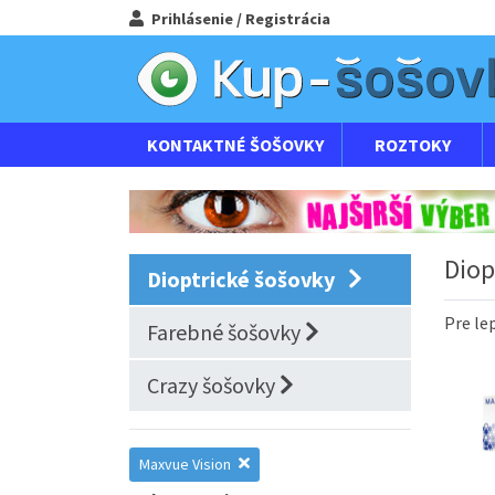
Prihlásenie / Registrácia
KONTAKTNÉ ŠOŠOVKY
ROZTOKY
Diop
Dioptrické šošovky
Pre
le
Farebné šošovky
Crazy šošovky
Maxvue Vision