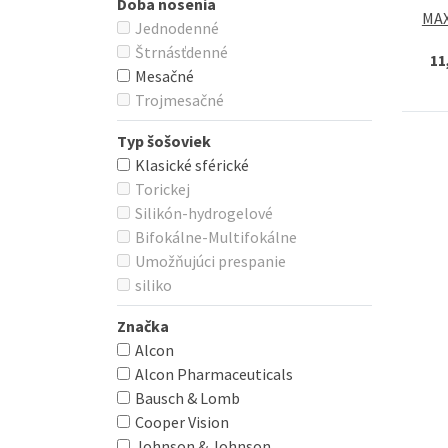
Doba nosenia
MAX
Jednodenné
Štrnásťdenné
11
Mesačné
Trojmesačné
Typ šošoviek
Klasické sférické
Torickej
Silikón-hydrogelové
Bifokálne-Multifokálne
Umožňujúci prespanie
siliko
Značka
Alcon
Alcon Pharmaceuticals
Bausch & Lomb
Cooper Vision
Johnson & Johnson