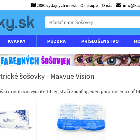
2980 výdajných miest
O nákupe
O nás
info@kup
KVAPKY
PÚZDRA
PRÍSLUŠENSTVO
HO
trické šošovky - Maxvue Vision
pšiu orientáciu
využite
filter
,
stačí zadať
aj
jeden
parameter
a
dať
fi