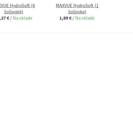
VUE HydroSoft (6
MAXVUE HydroSoft (1
šošoviek)
šošovka)
,27 €
/
Na sklade
1,89 €
/
Na sklade