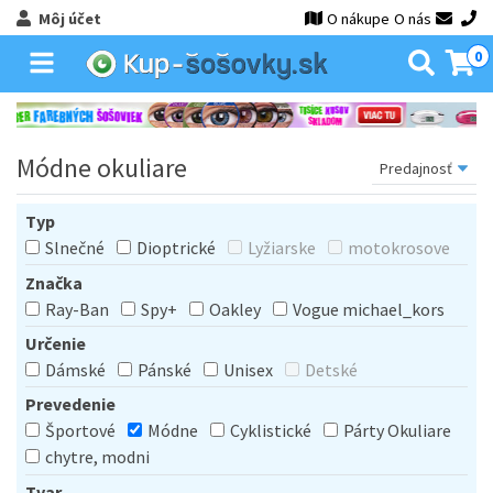
Môj účet
O nákupe
O nás
0
Módne okuliare
Typ
Slnečné
Dioptrické
Lyžiarske
motokrosove
Značka
Ray-Ban
Spy+
Oakley
Vogue michael_kors
Určenie
Dámské
Pánské
Unisex
Detské
Prevedenie
Športové
Módne
Cyklistické
Párty Okuliare
chytre, modni
Tvar