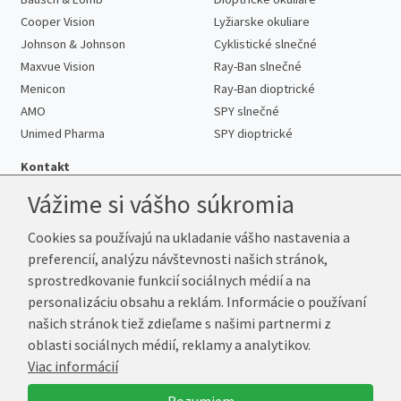
Cooper Vision
Lyžiarske okuliare
Johnson & Johnson
Cyklistické slnečné
Maxvue Vision
Ray-Ban slnečné
Menicon
Ray-Ban dioptrické
AMO
SPY slnečné
Unimed Pharma
SPY dioptrické
Kontakt
Vážime si vášho súkromia
Cookies sa používajú na ukladanie vášho nastavenia a
Telefón:
+421 222 205 863
preferencií, analýzu návštevnosti našich stránok,
E-mail:
info@kup-sosovky.sk
sprostredkovanie funkcií sociálnych médií a na
Reklamačná adresa
personalizáciu obsahu a reklám. Informácie o používaní
Andrea Votavová
našich stránok tiež zdieľame s našimi partnermi z
Revoluční 1017
oblasti sociálnych médií, reklamy a analytikov.
290 01 Poděbrady
Viac informácií
Česká republika