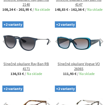
2140
4147
108,24 € - 202,95 €
/
Na sklade
148,83 € - 162,36 €
/
Na sklade
+2 varianty
+2 varianty
Slnečné okuliare Ray Ban RB
Slnečné okuliare Vogue VO
4171
2606S
136,53 €
/
Na sklade
111,93 €
/
Na sklade
+2 varianty
+2 varianty