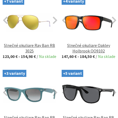
+7 variant
+4 varianty
Slnečné okuliare Ray Ban RB
Slnečné okuliare Oakley
3025
Holbrook OO9102
123,00 € - 154,98 €
/
Na sklade
147,60 € - 184,50 €
/
Na sklade
+3 varianty
+5 variant
Slnečné okuliare Ray Ban RB
Slnečné okuliare Ray Ban RB