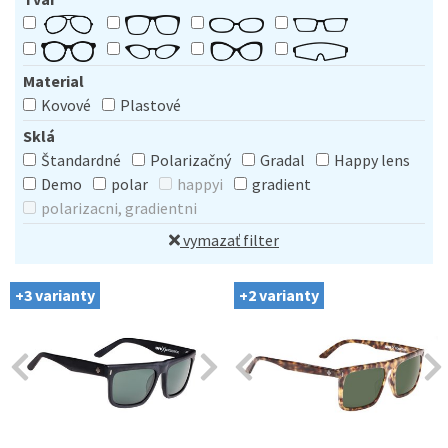
Material
Kovové
Plastové
Sklá
Štandardné
Polarizačný
Gradal
Happy lens
Demo
polar
happyi
gradient
polarizacni, gradientni
vymazať filter
+3 varianty
+2 varianty