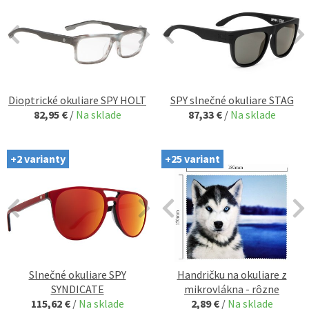
Dioptrické okuliare SPY HOLT
SPY slnečné okuliare STAG
82,95 €
/
Na sklade
87,33 €
/
Na sklade
+2 varianty
+25 variant
Slnečné okuliare SPY
Handričku na okuliare z
SYNDICATE
mikrovlákna - rôzne
115,62 €
/
Na sklade
2,89 €
/
Na sklade