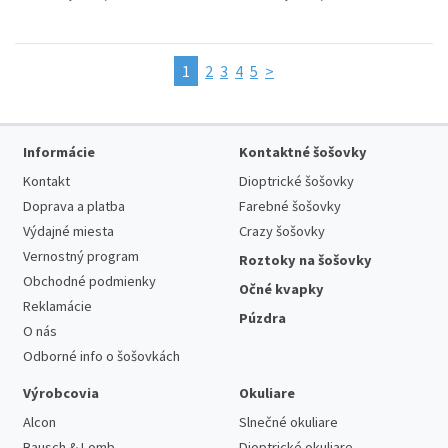
1
2
3
4
5
>
Informácie
Kontaktné šošovky
Kontakt
Dioptrické šošovky
Doprava a platba
Farebné šošovky
Výdajné miesta
Crazy šošovky
Vernostný program
Roztoky na šošovky
Obchodné podmienky
Očné kvapky
Reklamácie
Púzdra
O nás
Odborné info o šošovkách
Výrobcovia
Okuliare
Alcon
Slnečné okuliare
Bausch & Lomb
Dioptrické okuliare