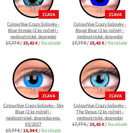
ZĽAVA
ZĽAVA
ColourVue Crazy šošovky -
ColourVue Crazy šošovky -
Blue Streak (2 ks ročné) -
Royal Blue (2 ks ročné) -
nedioptrické, dopredaj
nedioptrické, dopredaj
17,77 €
/
15,42 €
/
Na sklade
17,77 €
/
15,42 €
/
Na sklade
ZĽAVA
ZĽAVA
ColourVue Crazy šošovky - Sky
ColourVue Crazy šošovky -
Blue (2 ks ročné) -
The Dexus (2 ks ročné) -
nedioptrické, dopredaj exp.
nedioptrické, dopredaj
03/2027
17,77 €
/
15,42 €
/
Na sklade
17,77 €
/
13,94 €
/
Na sklade