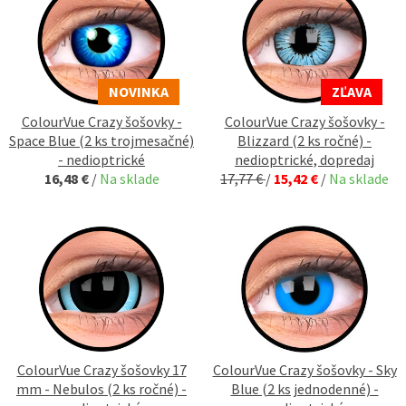
NOVINKA
ZĽAVA
ColourVue Crazy šošovky -
ColourVue Crazy šošovky -
Space Blue (2 ks trojmesačné)
Blizzard (2 ks ročné) -
- nedioptrické
nedioptrické, dopredaj
16,48 €
/
Na sklade
17,77 €
/
15,42 €
/
Na sklade
ColourVue Crazy šošovky 17
ColourVue Crazy šošovky - Sky
mm - Nebulos (2 ks ročné) -
Blue (2 ks jednodenné) -