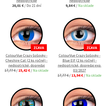
nedioptrické
nedioptrické
20,01 €
/
Do 21 dní
9,84 €
/
Na sklade
ZĽAVA
ZĽAVA
ColourVue Crazy šošovky -
ColourVue Crazy šošovky -
Cheshire Cat (2 ks ročné) -
Blue Elf (2 ks ročné) -
nedioptrické, dopredaj
nedioptrické, dopredaj exp.
17,77 €
/
15,42 €
/
Na sklade
03/2027
17,77 €
/
13,94 €
/
Na sklade