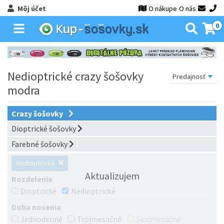
Môj účet
O nákupe
O nás
0
Nedioptrické crazy šošovky
modra
Crazy šošovky
Dioptrické šošovky
Farebné šošovky
Nedioptrické
Aktualizujem
Rozdelenie
Dioptrické
Nedioptrické
Doba nosenia
Jednodenné
Trojmesačné
Šesťmesačné