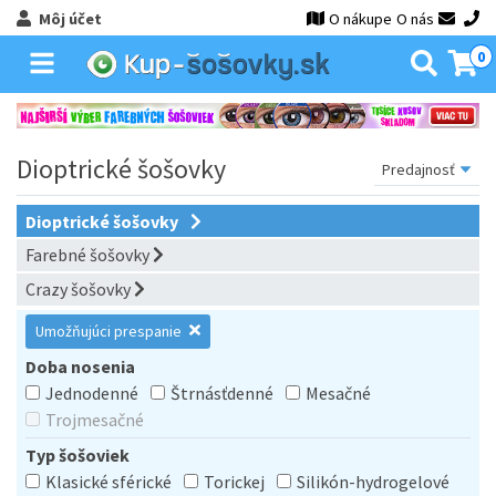
Môj účet
O nákupe
O nás
0
Dioptrické šošovky
Dioptrické šošovky
Farebné šošovky
Crazy šošovky
Umožňujúci prespanie
Doba nosenia
Jednodenné
Štrnásťdenné
Mesačné
Trojmesačné
Typ šošoviek
Klasické sférické
Torickej
Silikón-hydrogelové