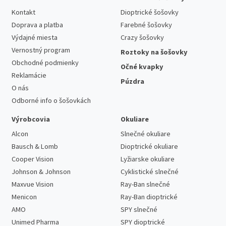
Kontakt
Dioptrické šošovky
Doprava a platba
Farebné šošovky
Výdajné miesta
Crazy šošovky
Vernostný program
Roztoky na šošovky
Obchodné podmienky
Očné kvapky
Reklamácie
Púzdra
O nás
Odborné info o šošovkách
Výrobcovia
Okuliare
Alcon
Slnečné okuliare
Bausch & Lomb
Dioptrické okuliare
Cooper Vision
Lyžiarske okuliare
Johnson & Johnson
Cyklistické slnečné
Maxvue Vision
Ray-Ban slnečné
Menicon
Ray-Ban dioptrické
AMO
SPY slnečné
Unimed Pharma
SPY dioptrické