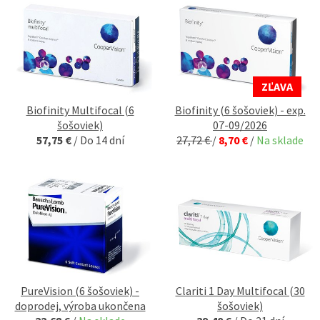
ZĽAVA
Biofinity Multifocal (6
Biofinity (6 šošoviek) - exp.
šošoviek)
07-09/2026
57,75 €
/
Do 14 dní
27,72 €
/
8,70 €
/
Na sklade
PureVision (6 šošoviek) -
Clariti 1 Day Multifocal (30
doprodej, výroba ukončena
šošoviek)