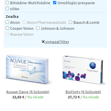
Bifokálne-Multifokálne
Umožňujúci prespanie
siliko
Značka
Alcon
Alcon Pharmaceuticals
Bausch & Lomb
Cooper Vision
Johnson & Johnson
Maxvue Vision
vymazať filter
Acuvue Oasys (6 šošoviek)
Biofinity (6 šošoviek)
22,63 €
/
Na sklade
27,72 €
/
Na sklade