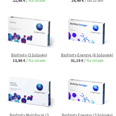
22,68 €
/
Na sklade
29,40 €
/
Do 21 dní
Biofinity (3 šošovky)
Biofinity Energys (6 šošoviek)
13,86 €
/
Na sklade
31,19 €
/
Na sklade
Biofinity Multifocal (3
Biofinity Energys (3 šošovky)