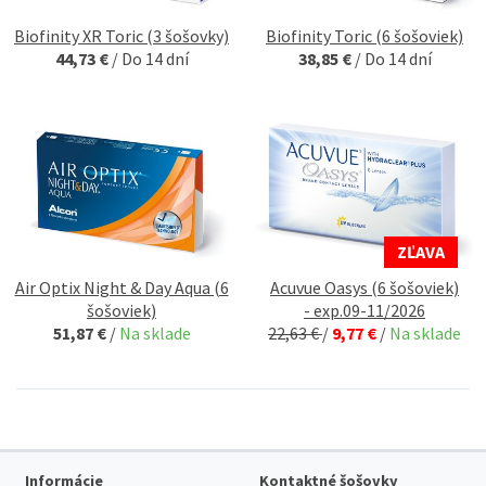
Biofinity XR Toric (3 šošovky)
Biofinity Toric (6 šošoviek)
44,73 €
/
Do 14 dní
38,85 €
/
Do 14 dní
ZĽAVA
Air Optix Night & Day Aqua (6
Acuvue Oasys (6 šošoviek)
šošoviek)
- exp.09-11/2026
51,87 €
/
Na sklade
22,63 €
/
9,77 €
/
Na sklade
Informácie
Kontaktné šošovky