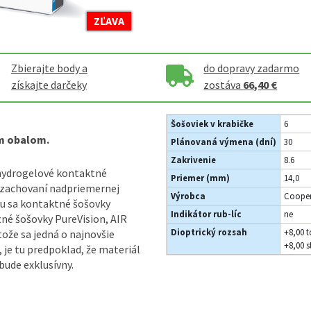
ZĽAVA
Zbierajte body a
do dopravy zadarmo
získajte darčeky
zostáva
66,40 €
Šošoviek v krabičke
6
m obalom.
Plánovaná výmena (dní)
30
Zakrivenie
8.6
-hydrogelové kontaktné
Priemer (mm)
14,0
 zachovaní nadpriemernej
Výrobca
Cooper
ou sa kontaktné šošovky
Indikátor rub-líc
ne
tné šošovky PureVision, AIR
Dioptrický rozsah
+8,00 t
tože sa jedná o najnovšie
+8,00 s
 je tu predpoklad, že materiál
bude exklusívny.