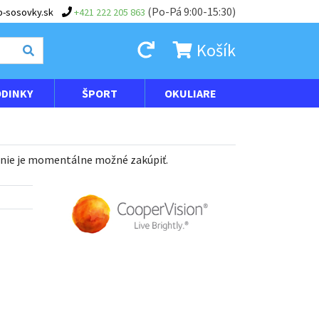
(Po-Pá 9:00-15:30)
-sosovky.sk
+421 222 205 863
Košík
DINKY
ŠPORT
OKULIARE
 nie je momentálne možné zakúpiť.