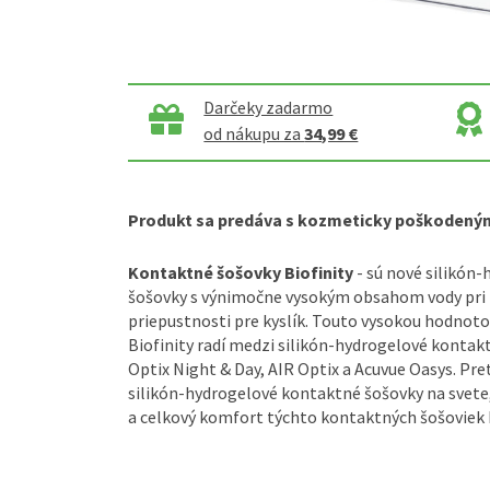
Darčeky zadarmo
od nákupu za
34,99 €
Produkt sa predáva s kozmeticky poškodený
Kontaktné šošovky Biofinity
- sú nové silikón
šošovky s výnimočne vysokým obsahom vody pri
priepustnosti pre kyslík. Touto vysokou hodnot
Biofinity radí medzi silikón-hydrogelové kontak
Optix Night & Day, AIR Optix a Acuvue Oasys. Pre
silikón-hydrogelové kontaktné šošovky na svete,
a celkový komfort týchto kontaktných šošoviek 