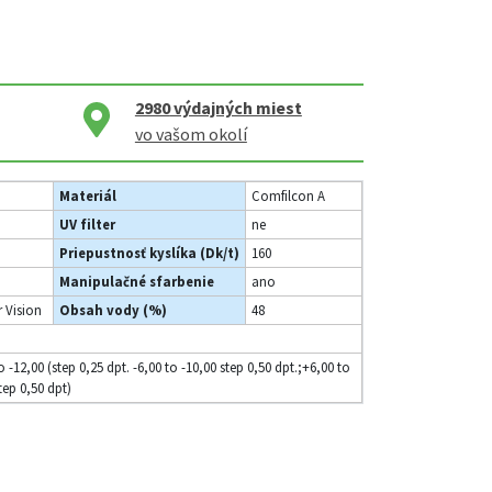
2980
výdajných miest
vo vašom okolí
Materiál
Comfilcon A
UV filter
ne
Priepustnosť kyslíka (Dk/t)
160
Manipulačné sfarbenie
ano
 Vision
Obsah vody (%)
48
o -12,00 (step 0,25 dpt. -6,00 to -10,00 step 0,50 dpt.;+6,00 to
tep 0,50 dpt)