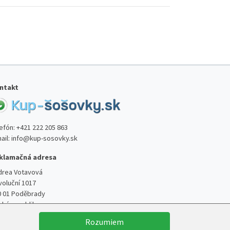
ntakt
lefón:
+421 222 205 863
ail:
info@kup-sosovky.sk
klamačná adresa
drea Votavová
voluční 1017
0 01 Poděbrady
ská republika
Rozumiem