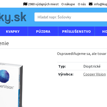
2980 výdajných miest
O nákupe
O nás
info@kup
KVAPKY
PÚZDRA
PRÍSLUŠENSTVO
HO
enie
Ospravedlňujeme sa, ale tovar
Typ:
Dioptrické
Výrobca:
Cooper Vision