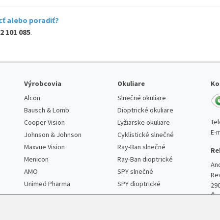
ť alebo poradiť?
2 101 085
.
Výrobcovia
Okuliare
Ko
Alcon
Slnečné okuliare
Bausch & Lomb
Dioptrické okuliare
Te
Cooper Vision
Lyžiarske okuliare
E-m
Johnson & Johnson
Cyklistické slnečné
Maxvue Vision
Ray-Ban slnečné
Re
Menicon
Ray-Ban dioptrické
An
AMO
SPY slnečné
Re
Unimed Pharma
SPY dioptrické
29
Če