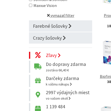
Maxvue Vision
Proc
vymazať filter
Farebné šošovky
18
Crazy šošovky
Zľavy
Do dopravy zdarma
zostáva 66,40 €
Biofin
Darčeky zdarma
38
k vášmu nákupu
2997
výdajných miest
vo vašom okolí
1 139 484