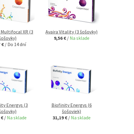
 Multifocal XR (3
Avaira Vitality (3 šošovky)
šošovky)
9,56 €
/
Na sklade
7 €
/
Do 14 dní
ity Energys (3
Biofinity Energys (6
šošovky)
šošoviek)
 €
/
Na sklade
31,19 €
/
Na sklade