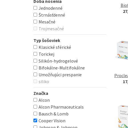
Doba nosenia
Bio
Jednodenné
27
Štrnásťdenné
Mesačné
Trojmesačné
Typ šošoviek
Klasické sférické
Torickej
Silikón-hydrogelové
Bifokálne-Multifokálne
Umožňujúci prespanie
Proclea
17
siliko
Značka
Alcon
Alcon Pharmaceuticals
Bausch & Lomb
Cooper Vision
Johnson & Johnson