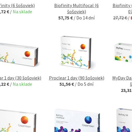
finity (6 šošoviek)
Biofinity Multifocal (6
Biofinity 
,72 €
/
Na sklade
šošoviek)
0
57,75 €
/
Do 14 dní
27,72 €
/
r 1 day (30 šošoviek)
Proclear 1 day (90 šošoviek)
MyDay Dai
,22 €
/
Na sklade
51,56 €
/
Do 5 dní
23,31