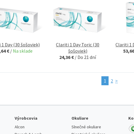
i 1 Day (30 šošoviek)
Clariti 1 Day Toric (30
Clariti 1
,64 €
/
Na sklade
šošoviek)
53,6
24,36 €
/
Do 21 dní
1
2
>
Výrobcovia
Okuliare
Ko
Alcon
Slnečné okuliare