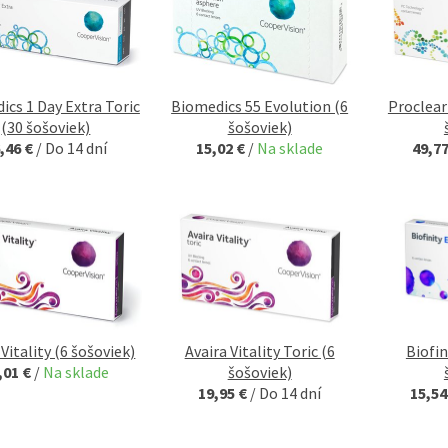
ics 1 Day Extra Toric
Biomedics 55 Evolution (6
Proclear
(30 šošoviek)
šošoviek)
,46 €
/
Do 14 dní
15,02 €
/
Na sklade
49,7
 Vitality (6 šošoviek)
Avaira Vitality Toric (6
Biofin
,01 €
/
Na sklade
šošoviek)
19,95 €
/
Do 14 dní
15,54