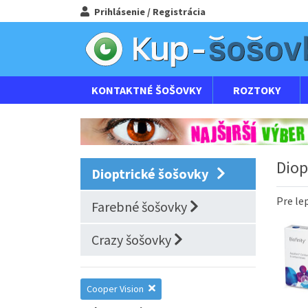
Prihlásenie / Registrácia
KONTAKTNÉ ŠOŠOVKY
ROZTOKY
Diop
Dioptrické šošovky
Pre
le
Farebné šošovky
Crazy šošovky
Cooper Vision