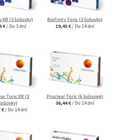
y XR (3 šošovky)
Biofinity Toric (3 šošovky)
6 €
/
Do 3 dní
19,43 €
/
Do 14 dní
ar Toric XR (3
Proclear Toric (6 šošoviek)
šošovky)
36,44 €
/
Do 14 dní
7 €
/
Do 14 dní