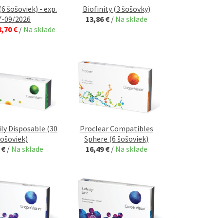
(6 šošoviek) - exp.
Biofinity (3 šošovky)
7-09/2026
13,86 €
/
Na sklade
8,70 €
/
Na sklade
ly Disposable (30
Proclear Compatibles
šošoviek)
Sphere (6 šošoviek)
 €
/
Na sklade
16,49 €
/
Na sklade