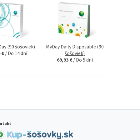
 Day (90 šošoviek)
MyDay Daily Disposable (90
6 €
/
Do 14 dní
šošoviek)
69,93 €
/
Do 5 dní
ntakt