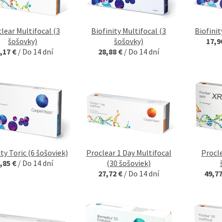
lear Multifocal (3
Biofinity Multifocal (3
Biofinit
šošovky)
šošovky)
17,9
,17 €
/
Do 14 dní
28,88 €
/
Do 14 dní
ity Toric (6 šošoviek)
Proclear 1 Day Multifocal
Procle
,85 €
/
Do 14 dní
(30 šošoviek)
27,72 €
/
Do 14 dní
49,7