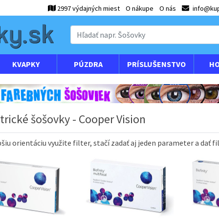
2997 výdajných miest
O nákupe
O nás
info@kup
KVAPKY
PÚZDRA
PRÍSLUŠENSTVO
HO
trické šošovky - Cooper Vision
pšiu orientáciu
využite
filter
,
stačí zadať
aj
jeden
parameter
a
dať
fi