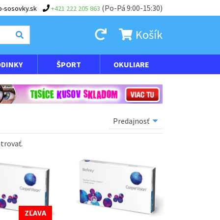
(Po-Pá 9:00-15:30)
-sosovky.sk
+421 222 205 863
Košík
DINKY
ŠPORT
OKULIARE
ltrovať
.
ZĽAVA