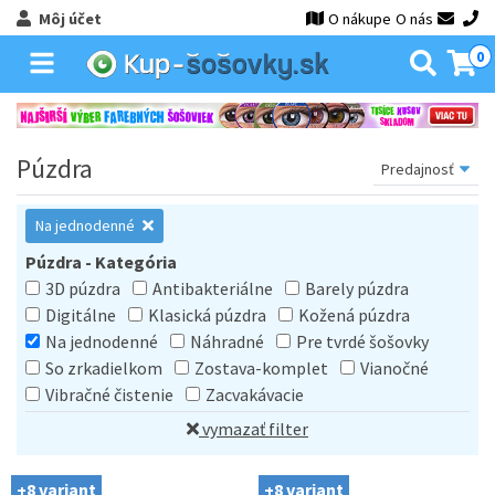
Môj účet
O nákupe
O nás
0
Púzdra
Na jednodenné
Púzdra - Kategória
3D púzdra
Antibakteriálne
Barely púzdra
Digitálne
Klasická púzdra
Kožená púzdra
Na jednodenné
Náhradné
Pre tvrdé šošovky
So zrkadielkom
Zostava-komplet
Vianočné
Vibračné čistenie
Zacvakávacie
vymazať filter
+8 variant
+8 variant