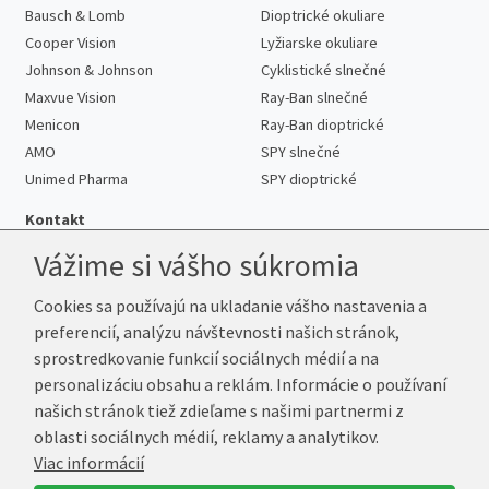
Bausch & Lomb
Dioptrické okuliare
Cooper Vision
Lyžiarske okuliare
Johnson & Johnson
Cyklistické slnečné
Maxvue Vision
Ray-Ban slnečné
Menicon
Ray-Ban dioptrické
AMO
SPY slnečné
Unimed Pharma
SPY dioptrické
Kontakt
Vážime si vášho súkromia
Cookies sa používajú na ukladanie vášho nastavenia a
Telefón:
+421 222 205 863
preferencií, analýzu návštevnosti našich stránok,
E-mail:
info@kup-sosovky.sk
sprostredkovanie funkcií sociálnych médií a na
Reklamačná adresa
personalizáciu obsahu a reklám. Informácie o používaní
Andrea Votavová
našich stránok tiež zdieľame s našimi partnermi z
Revoluční 1017
oblasti sociálnych médií, reklamy a analytikov.
290 01 Poděbrady
Viac informácií
Česká republika