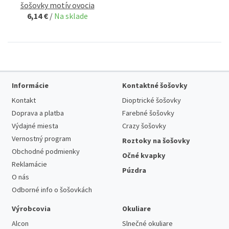
šošovky motív ovocia
6,14 €
/
Na sklade
Informácie
Kontaktné šošovky
Kontakt
Dioptrické šošovky
Doprava a platba
Farebné šošovky
Výdajné miesta
Crazy šošovky
Vernostný program
Roztoky na šošovky
Obchodné podmienky
Očné kvapky
Reklamácie
Púzdra
O nás
Odborné info o šošovkách
Výrobcovia
Okuliare
Alcon
Slnečné okuliare