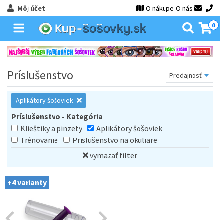
Môj účet
O nákupe
O nás
0
Príslušenstvo
Aplikátory šošoviek
Príslušenstvo - Kategória
Klieštiky a pinzety
Aplikátory šošoviek
Trénovanie
Prislušenstvo na okuliare
vymazať filter
+4 varianty