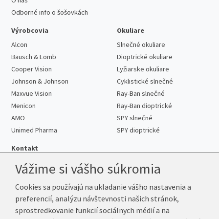
O nás
Odborné info o šošovkách
Výrobcovia
Okuliare
Alcon
Slnečné okuliare
Bausch & Lomb
Dioptrické okuliare
Cooper Vision
Lyžiarske okuliare
Johnson & Johnson
Cyklistické slnečné
Maxvue Vision
Ray-Ban slnečné
Menicon
Ray-Ban dioptrické
AMO
SPY slnečné
Unimed Pharma
SPY dioptrické
Kontakt
Vážime si vášho súkromia
Cookies sa používajú na ukladanie vášho nastavenia a
Telefón:
+421 222 205 863
preferencií, analýzu návštevnosti našich stránok,
E-mail:
info@kup-sosovky.sk
sprostredkovanie funkcií sociálnych médií a na
Reklamačná adresa