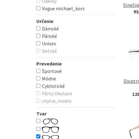
Oakley
Slnečn
Vogue michael_kors
93
Určenie
Dámské
Pánské
Unisex
Detské
Prevedenie
Športové
Módne
Dioptri
Cyklistické
Párty Okuliare
12
chytre, modni
Tvar