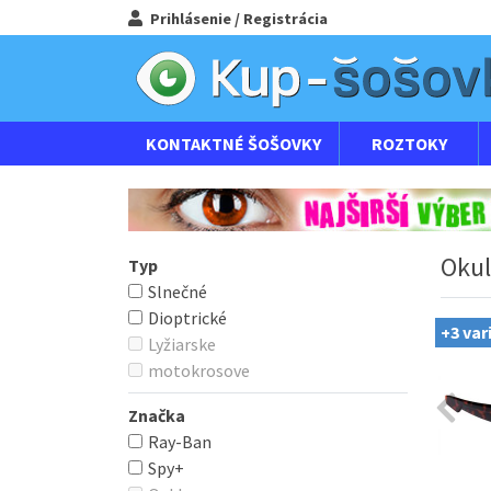
Prihlásenie / Registrácia
KONTAKTNÉ ŠOŠOVKY
ROZTOKY
Okul
Typ
Slnečné
Dioptrické
+3 var
Lyžiarske
motokrosove
Značka
Ray-Ban
Spy+