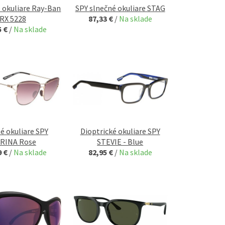
é okuliare Ray-Ban
SPY slnečné okuliare STAG
RX 5228
87,33 €
/
Na sklade
5 €
/
Na sklade
é okuliare SPY
Dioptrické okuliare SPY
RINA Rose
STEVIE - Blue
9 €
/
Na sklade
82,95 €
/
Na sklade