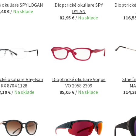
é okuliare SPY LOGAN
Dioptrické okuliare SPY
Dioptrick
,48 €
/
Na sklade
DYLAN
82,95 €
/
Na sklade
116,5
cké okuliare Ray-Ban
Dioptrické okuliare Vogue
Slnečn
RX 8704 1128
VO 2958 2309
MA
8,10 €
/
Na sklade
85,05 €
/
Na sklade
114,3