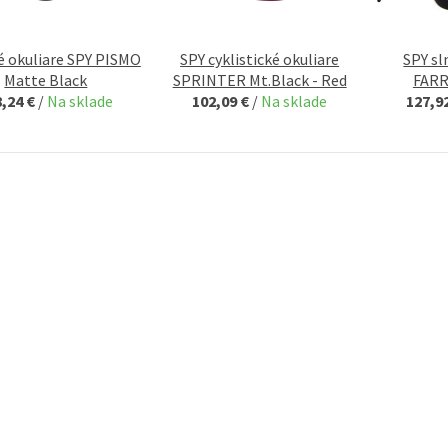
é okuliare SPY PISMO
SPY cyklistické okuliare
SPY sl
Matte Black
SPRINTER Mt.Black - Red
FARR
8,24 €
/
Na sklade
102,09 €
/
Na sklade
127,9