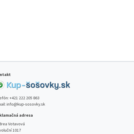
ntakt
lefón:
+421 222 205 863
ail:
info@kup-sosovky.sk
klamačná adresa
drea Votavová
voluční 1017