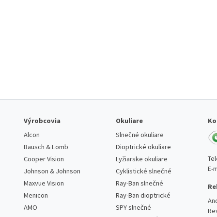
Výrobcovia
Okuliare
Ko
Alcon
Slnečné okuliare
Bausch & Lomb
Dioptrické okuliare
Te
Cooper Vision
Lyžiarske okuliare
E-m
Johnson & Johnson
Cyklistické slnečné
Maxvue Vision
Ray-Ban slnečné
Re
Menicon
Ray-Ban dioptrické
An
AMO
SPY slnečné
Re