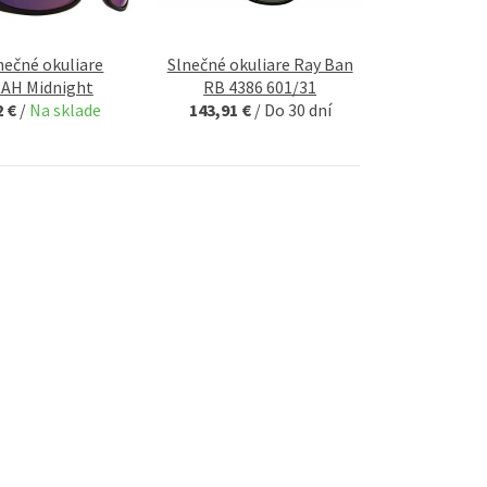
nečné okuliare
Slnečné okuliare Ray Ban
AH Midnight
RB 4386 601/31
2 €
/
Na sklade
143,91 €
/
Do 30 dní