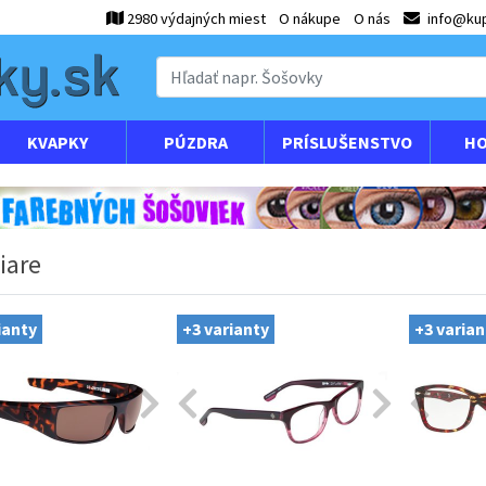
2980 výdajných miest
O nákupe
O nás
info@kup
KVAPKY
PÚZDRA
PRÍSLUŠENSTVO
HO
iare
ianty
+3 varianty
+3 varian