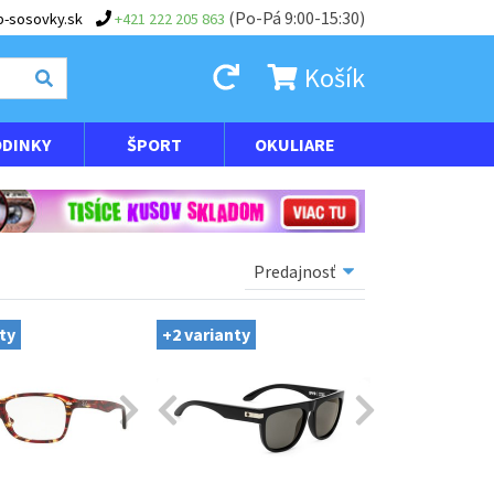
(Po-Pá 9:00-15:30)
-sosovky.sk
+421 222 205 863
Košík
DINKY
ŠPORT
OKULIARE
ty
+2 varianty