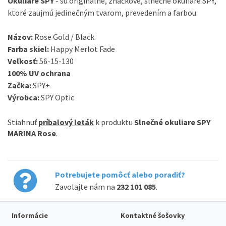
Okuliare
SPY
-
sú
originálne
,
značkové
,
slnečné
okuliare
SPY
,
ktoré zaujmú
jedinečným
tvarom
,
prevedením
a
farbou
.
Názov
:
Rose Gold / Black
Farba
skiel
:
Happy Merlot Fade
Veľkosť
:
56-15-130
100
%
UV
ochrana
Začka:
SPY+
Výrobca
:
SPY
Optic
Stiahnuť
príbalový leták
k produktu
Slnečné okuliare SPY
MARINA Rose
.
Potrebujete pomôcť alebo poradiť?
Zavolajte nám na
232 101 085
.
Informácie
Kontaktné šošovky