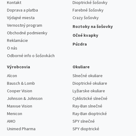
Kontakt
Dioptrické šošovky
Doprava a platba
Farebné šošovky
Výdajné miesta
Crazy šošovky
Vernostný program
Roztoky na šošovky
Obchodné podmienky
Očné kvapky
Reklamácie
Púzdra
O nás
Odborné info o šošovkách
Výrobcovia
Okuliare
Alcon
Slnečné okuliare
Bausch & Lomb
Dioptrické okuliare
Cooper Vision
Lyžiarske okuliare
Johnson & Johnson
Cyklistické slnečné
Maxvue Vision
Ray-Ban slnečné
Menicon
Ray-Ban dioptrické
AMO
SPY slnečné
Unimed Pharma
SPY dioptrické