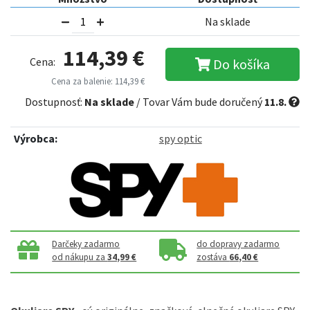
Na sklade
114,39 €
Cena:
Do košíka
Cena za balenie: 114,39 €
Dostupnosť:
Na sklade
/ Tovar Vám bude doručený
11.8.
Výrobca:
spy optic
Darčeky zadarmo
do dopravy zadarmo
od nákupu za
34,99 €
zostáva
66,40 €