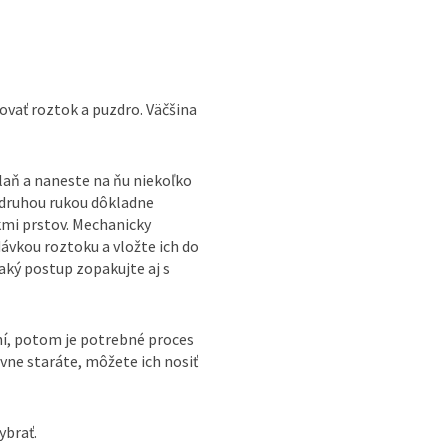
vať roztok a puzdro. Väčšina
dlaň a naneste na ňu niekoľko
 druhou rukou dôkladne
kmi prstov. Mechanicky
ávkou roztoku a vložte ich do
aký postup zopakujte aj s
ní, potom je potrebné proces
ávne staráte, môžete ich nosiť
ybrať.