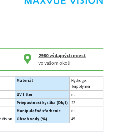
2980
výdajných miest
vo vašom okolí
Materiál
Hydrogel
Terpolymer
UV filter
ne
Priepustnosť kyslíka (Dk/t)
22
Manipulačné sfarbenie
ne
 Vision
Obsah vody (%)
45