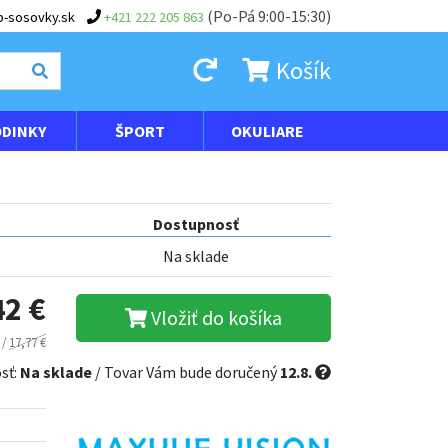
(Po-Pá 9:00-15:30)
-sosovky.sk
+421 222 205 863
Košík
DINKY
ŠPORT
OKULIARE
Dostupnosť
Na sklade
42 €
Vložiť do košíka
 /
17,77 €
sť:
Na sklade
/ Tovar Vám bude doručený
12.8.