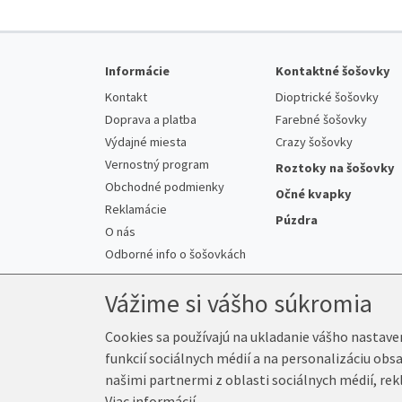
Informácie
Kontaktné šošovky
Kontakt
Dioptrické šošovky
Doprava a platba
Farebné šošovky
Výdajné miesta
Crazy šošovky
Vernostný program
Roztoky na šošovky
Obchodné podmienky
Očné kvapky
Reklamácie
Púzdra
O nás
Odborné info o šošovkách
Vážime si vášho súkromia
Cookies sa používajú na ukladanie vášho nastave
funkcií sociálnych médií a na personalizáciu obs
© 2026 Kup-Šošovky.sk
našimi partnermi z oblasti sociálnych médií, rek
Viac informácií