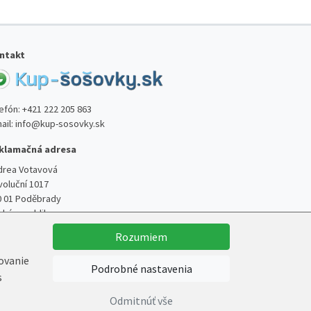
ntakt
lefón:
+421 222 205 863
ail:
info@kup-sosovky.sk
klamačná adresa
drea Votavová
voluční 1017
0 01 Poděbrady
ská republika
Rozumiem
kovanie
Podrobné nastavenia
s
Vytvoril
Marek Kebza
Odmitnúť vše