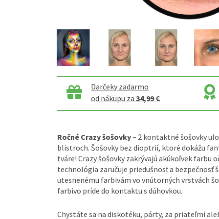
Darčeky zadarmo
od nákupu za
34,99 €
Ročné Crazy šošovky
– 2 kontaktné šošovky ulo
blistroch. Šošovky bez dioptrií, ktoré dokážu fan
tváre! Crazy šošovky zakrývajú akúkoľvek farbu o
technológia zaručuje priedušnosť a bezpečnosť 
utesnenému farbivám vo vnútorných vrstvách šoš
farbivo príde do kontaktu s dúhovkou.
Chystáte sa na diskotéku, párty, za priateľmi a