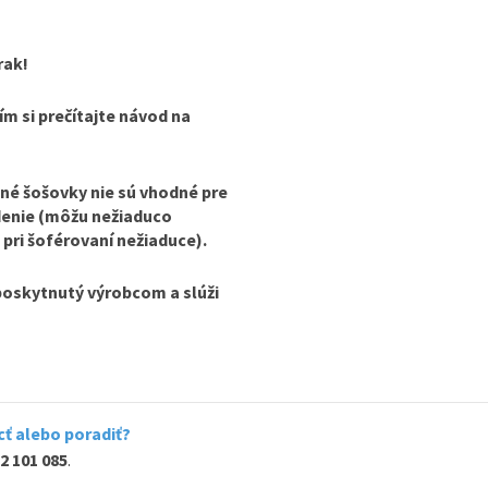
rak!
ím si prečítajte návod na
né šošovky nie sú vhodné pre
idenie (môžu nežiaduco
 pri šoférovaní nežiaduce).
poskytnutý výrobcom a slúži
ť alebo poradiť?
2 101 085
.