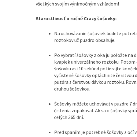
všetkých svojím výnimočným vzhľadom!
Starostlivosť o ročné Crazy šošovky:
Na uchovávanie šošoviek budete potrebo
roztokov už puzdro obsahuje.
Po vybratí šošovky z oka ju položte na 
kvapiek univerzálneho roztoku. Potom
šošovku asi 10 sekúnd potierajte konče
vyčistené šošovky opláchnite čerstvou d
puzdra s čerstvou dávkou roztoku. Rovn
druhou šošovkou.
Šošovky môžete uchovávať v puzdre 7 d
čistenia zopakovať. Ak sa o šošovky spr
celých 365 dní.
Pred spaním je potrebné šošovky z očí v