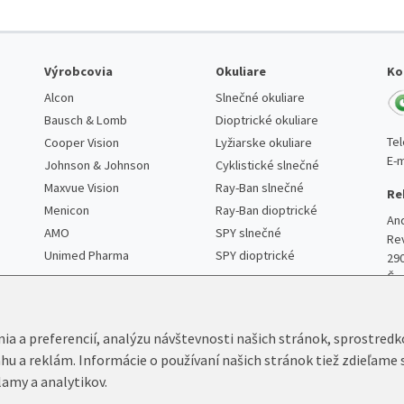
Výrobcovia
Okuliare
Ko
Alcon
Slnečné okuliare
Bausch & Lomb
Dioptrické okuliare
Te
Cooper Vision
Lyžiarske okuliare
E-m
Johnson & Johnson
Cyklistické slnečné
Maxvue Vision
Ray-Ban slnečné
Re
Menicon
Ray-Ban dioptrické
An
AMO
SPY slnečné
Re
Unimed Pharma
SPY dioptrické
29
Če
nia a preferencií, analýzu návštevnosti našich stránok, sprostred
ahu a reklám. Informácie o používaní našich stránok tiež zdieľame 
lamy a analytikov.