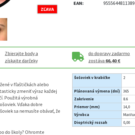
EAN:
9555644811389
ZĽAVA
Zbierajte body a
do dopravy zadarmo
získajte darčeky
zostáva
66,40 €
Šošoviek v krabičke
2
žené v fľaštičkách alebo
tasticky zmeniť výraz každej
Plánovaná výmena (dní)
365
čí. Použitá výrobná
Zakrivenie
8.6
šošoviek. Vďaka dobre
Priemer (mm)
14,0
oviek sa nemusíte obávať, že
Výrobca
MaxVue
Dioptrický rozsah
0,00
lebo do školy? Ohromte