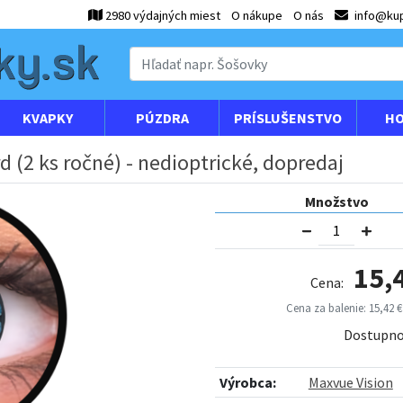
2980 výdajných miest
O nákupe
O nás
info@kup
KVAPKY
PÚZDRA
PRÍSLUŠENSTVO
HO
d (2 ks ročné) - nedioptrické, dopredaj
Množstvo
15,
Cena:
Cena za balenie: 15,42 €
Dostupno
Výrobca:
Maxvue Vision