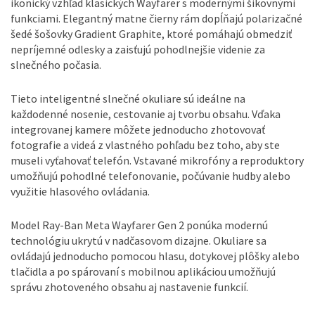
ikonický vzhľad klasických Wayfarer s modernými šikovnými
funkciami. Elegantný matne čierny rám dopĺňajú polarizačné
šedé šošovky Gradient Graphite, ktoré pomáhajú obmedziť
nepríjemné odlesky a zaisťujú pohodlnejšie videnie za
slnečného počasia.
Tieto inteligentné slnečné okuliare sú ideálne na
každodenné nosenie, cestovanie aj tvorbu obsahu. Vďaka
integrovanej kamere môžete jednoducho zhotovovať
fotografie a videá z vlastného pohľadu bez toho, aby ste
museli vyťahovať telefón. Vstavané mikrofóny a reproduktory
umožňujú pohodlné telefonovanie, počúvanie hudby alebo
využitie hlasového ovládania.
Model Ray-Ban Meta Wayfarer Gen 2 ponúka modernú
technológiu ukrytú v nadčasovom dizajne. Okuliare sa
ovládajú jednoducho pomocou hlasu, dotykovej plôšky alebo
tlačidla a po spárovaní s mobilnou aplikáciou umožňujú
správu zhotoveného obsahu aj nastavenie funkcií.