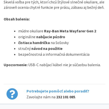
Skvelá voľba pre tých, ktorí chcú štýlové slnečné okuliare, ale
zároveň ocenia chytré funkcie pre prácu, zábavu aj bežný deň.
Obsah balenia:
múdre okuliare
Ray-Ban Meta Wayfarer Gen 2
originálne
nabíjacie púzdro
čistiaca handrička
na šošovky
stručný
návod na použitie
bezpečnostná a informačná dokumentácia
Upozornenie:
USB-C nabíjací kábel nie je súčasťou balenia.
Potrebujete pomôcť alebo poradiť?
Zavolajte nám na
232 101 085
.