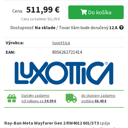
511,99 €
Cena:
Do košíka
Cena za balenie: 511,99 €
Dostupnosť:
Na sklade
/ Tovar Vám bude doručený
12.8.
Výrobca:
luxottica
EAN:
8056262721414
Darčeky zadarmo
do dopravy zadarmo
od nákupu za
34,99 €
zostáva
66,40 €
Ray-Ban Meta Wayfarer Gen 2 RW4012 601/ST3
spája