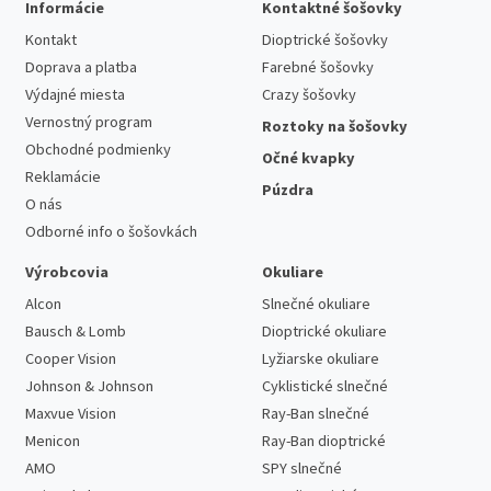
Informácie
Kontaktné šošovky
Kontakt
Dioptrické šošovky
Doprava a platba
Farebné šošovky
Výdajné miesta
Crazy šošovky
Vernostný program
Roztoky na šošovky
Obchodné podmienky
Očné kvapky
Reklamácie
Púzdra
O nás
Odborné info o šošovkách
Výrobcovia
Okuliare
Alcon
Slnečné okuliare
Bausch & Lomb
Dioptrické okuliare
Cooper Vision
Lyžiarske okuliare
Johnson & Johnson
Cyklistické slnečné
Maxvue Vision
Ray-Ban slnečné
Menicon
Ray-Ban dioptrické
AMO
SPY slnečné