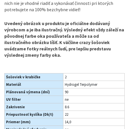
nich nie je vhodné riadiť a vykonávať činnosti pri ktorých
potrebujete na 100% bezchybne vidieť!
Uvedený obrázok u produktu je oficiálne dodávaný
výrobcom a je iba ilustračný. Výsledný efekt vždy záleží na
pôvodnej farbe oka používateľa a môže sa od
ilustračného obrázku líšiť. K väčšine crazy šošoviek
uvádzame fotky reálnych ľudí, pre lepšiu predstavu
výslednej zmeny farby oka.
Šošoviek v krabičke
2
Materiál
Hydrogel Terpolymer
Plánovaná výmena (dní)
90
UV filter
ne
Zakrivenie
8.6
Priepustnosť kyslíka (Dk/t)
22
Priemer (mm)
14,0