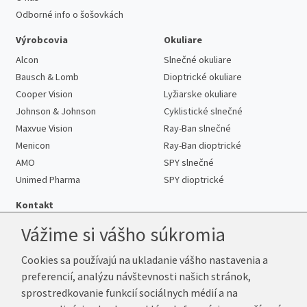
Odborné info o šošovkách
Výrobcovia
Okuliare
Alcon
Slnečné okuliare
Bausch & Lomb
Dioptrické okuliare
Cooper Vision
Lyžiarske okuliare
Johnson & Johnson
Cyklistické slnečné
Maxvue Vision
Ray-Ban slnečné
Menicon
Ray-Ban dioptrické
AMO
SPY slnečné
Unimed Pharma
SPY dioptrické
Kontakt
Vážime si vášho súkromia
Cookies sa používajú na ukladanie vášho nastavenia a
Telefón:
+421 222 205 863
preferencií, analýzu návštevnosti našich stránok,
E-mail:
info@kup-sosovky.sk
sprostredkovanie funkcií sociálnych médií a na
Reklamačná adresa