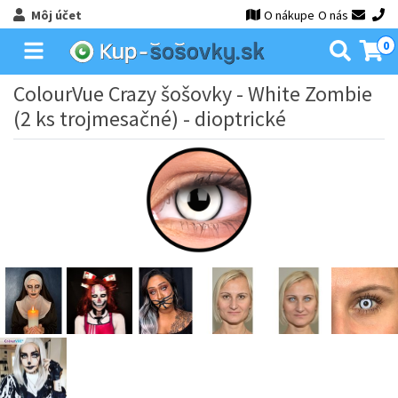
Môj účet
O nákupe
O nás
0
ColourVue Crazy šošovky - White Zombie
(2 ks trojmesačné) - dioptrické