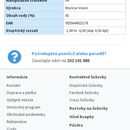
Manipulačné sfarbenie
ne
Výrobca
MaxVue Vision
Obsah vody (%)
45
EAN
9555644813178
Dioptrický rozsah
-1,00 to -6,00 (step 0,50 dpt)
Potrebujete pomôcť alebo poradiť?
Zavolajte nám na
232 101 085
.
Informácie
Kontaktné šošovky
Kontakt
Dioptrické šošovky
Doprava a platba
Farebné šošovky
Výdajné miesta
Crazy šošovky
Vernostný program
Roztoky na šošovky
Obchodné podmienky
Očné kvapky
Reklamácie
Púzdra
O nás