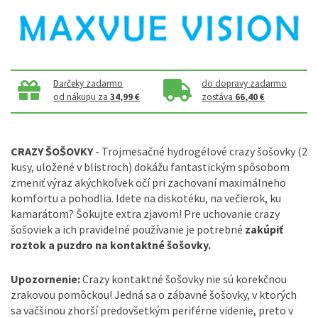
Darčeky zadarmo
do dopravy zadarmo
od nákupu za
34,99 €
zostáva
66,40 €
CRAZY ŠOŠOVKY
- Trojmesačné hydrogélové crazy šošovky (2
kusy, uložené v blistroch) dokážu fantastickým spôsobom
zmeniť výraz akýchkoľvek očí pri zachovaní maximálneho
komfortu a pohodlia. Idete na diskotéku, na večierok, ku
kamarátom? Šokujte extra zjavom! Pre uchovanie crazy
šošoviek a ich pravidelné používanie je potrebné
zakúpiť
roztok a puzdro na kontaktné šošovky.
Upozornenie:
Crazy kontaktné šošovky nie sú korekčnou
zrakovou pomôckou! Jedná sa o zábavné šošovky, v ktorých
sa väčšinou zhorší predovšetkým periférne videnie, preto v