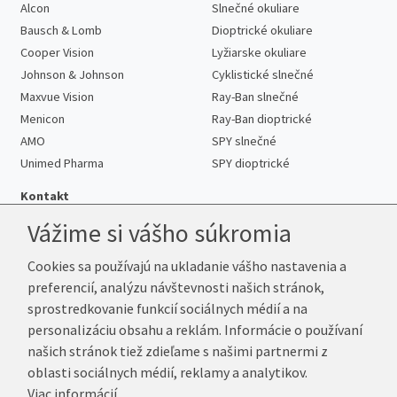
Alcon
Slnečné okuliare
Bausch & Lomb
Dioptrické okuliare
Cooper Vision
Lyžiarske okuliare
Johnson & Johnson
Cyklistické slnečné
Maxvue Vision
Ray-Ban slnečné
Menicon
Ray-Ban dioptrické
AMO
SPY slnečné
Unimed Pharma
SPY dioptrické
Kontakt
Vážime si vášho súkromia
Cookies sa používajú na ukladanie vášho nastavenia a
Telefón:
+421 222 205 863
preferencií, analýzu návštevnosti našich stránok,
E-mail:
info@kup-sosovky.sk
sprostredkovanie funkcií sociálnych médií a na
Reklamačná adresa
personalizáciu obsahu a reklám. Informácie o používaní
Andrea Votavová
našich stránok tiež zdieľame s našimi partnermi z
Revoluční 1017
oblasti sociálnych médií, reklamy a analytikov.
290 01 Poděbrady
Viac informácií