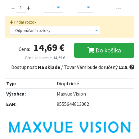
---
Pridať roztok
14,69 €
Cena:
Do košíka
Cena za balenie: 14,69 €
Dostupnosť:
Na sklade
/ Tovar Vám bude doručený
12.8.
Typ:
Dioptrické
Výrobca:
Maxvue Vision
EAN:
9555644813062