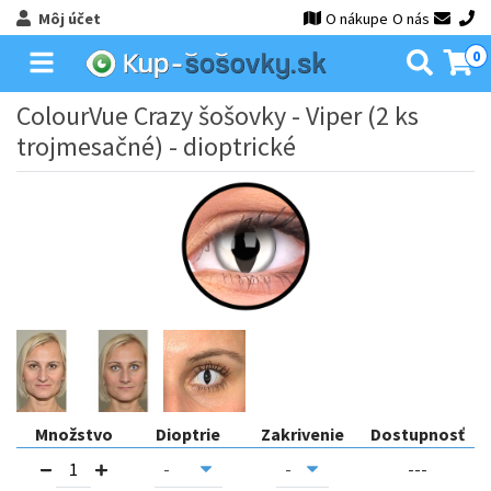
Môj účet
O nákupe
O nás
0
ColourVue Crazy šošovky - Viper (2 ks
trojmesačné) - dioptrické
Množstvo
Dioptrie
Zakrivenie
Dostupnosť
---