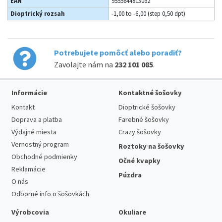
EAN
9555644813062
Dioptrický rozsah
-1,00 to -6,00 (step 0,50 dpt)
Potrebujete pomôcť alebo poradiť?
Zavolajte nám na
232 101 085
.
Informácie
Kontaktné šošovky
Kontakt
Dioptrické šošovky
Doprava a platba
Farebné šošovky
Výdajné miesta
Crazy šošovky
Vernostný program
Roztoky na šošovky
Obchodné podmienky
Očné kvapky
Reklamácie
Púzdra
O nás
Odborné info o šošovkách
Výrobcovia
Okuliare