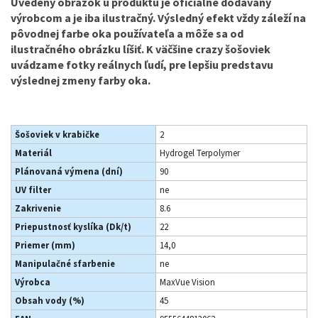
Uvedený obrázok u produktu je oficiálne dodávaný
výrobcom a je iba ilustračný. Výsledný efekt vždy záleží na
pôvodnej farbe oka používateľa a môže sa od
ilustračného obrázku líšiť. K väčšine crazy šošoviek
uvádzame fotky reálnych ľudí, pre lepšiu predstavu
výslednej zmeny farby oka.
Šošoviek v krabičke
2
Materiál
Hydrogel Terpolymer
Plánovaná výmena (dní)
90
UV filter
ne
Zakrivenie
8.6
Priepustnosť kyslíka (Dk/t)
22
Priemer (mm)
14,0
Manipulačné sfarbenie
ne
Výrobca
MaxVue Vision
Obsah vody (%)
45