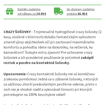
Darčeky zadarmo
do dopravy zadarmo
od nákupu za
34,99 €
zostáva
66,40 €
CRAZY ŠOŠOVKY
- Trojmesačné hydrogélové crazy šošovky (2
kusy, uložené v blistroch) dokážu fantastickým spôsobom
zmeniť výraz akýchkoľvek očí pri zachovaní maximálneho
komfortu a pohodlia. Idete na diskotéku, na večierok, ku
kamarátom? Šokujte extra zjavom! Pre uchovanie crazy
šošoviek a ich pravidelné používanie je potrebné
zakúpiť
roztok a puzdro na kontaktné šošovky.
Upozornenie:
Crazy kontaktné šošovky nie sú korekčnou
zrakovou pomôckou! Jedná sa o zábavné šošovky, v ktorých
sa väčšinou zhorší predovšetkým periférne videnie, preto v
nich nie je vhodné riadiť a vykonávať činnosti pri ktorých
potrebujete na 100% bezchybne vidieť!