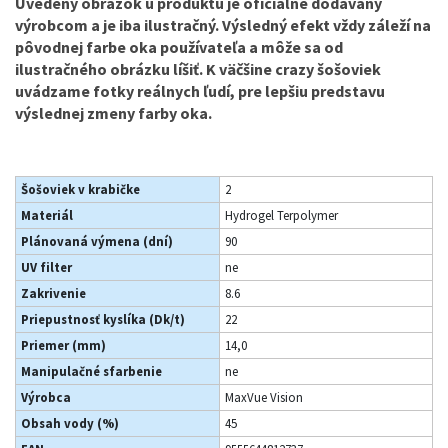
Uvedený obrázok u produktu je oficiálne dodávaný
výrobcom a je iba ilustračný. Výsledný efekt vždy záleží na
pôvodnej farbe oka používateľa a môže sa od
ilustračného obrázku líšiť. K väčšine crazy šošoviek
uvádzame fotky reálnych ľudí, pre lepšiu predstavu
výslednej zmeny farby oka.
Šošoviek v krabičke
2
Materiál
Hydrogel Terpolymer
Plánovaná výmena (dní)
90
UV filter
ne
Zakrivenie
8.6
Priepustnosť kyslíka (Dk/t)
22
Priemer (mm)
14,0
Manipulačné sfarbenie
ne
Výrobca
MaxVue Vision
Obsah vody (%)
45