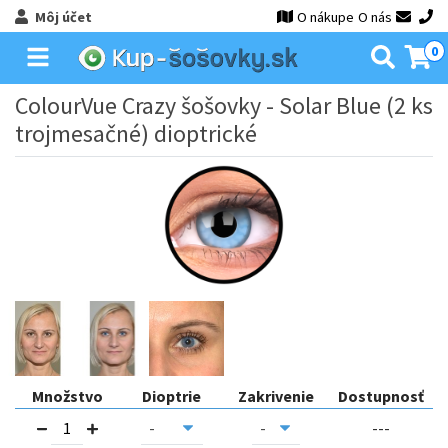
Môj účet
O nákupe
O nás
0
ColourVue Crazy šošovky - Solar Blue (2 ks
trojmesačné) dioptrické
Množstvo
Dioptrie
Zakrivenie
Dostupnosť
---