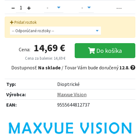
---
Pridať roztok
14,69 €
Cena:
Do košíka
Cena za balenie: 14,69 €
Dostupnosť:
Na sklade
/ Tovar Vám bude doručený
12.8.
Typ:
Dioptrické
Výrobca:
Maxvue Vision
EAN:
9555644812737