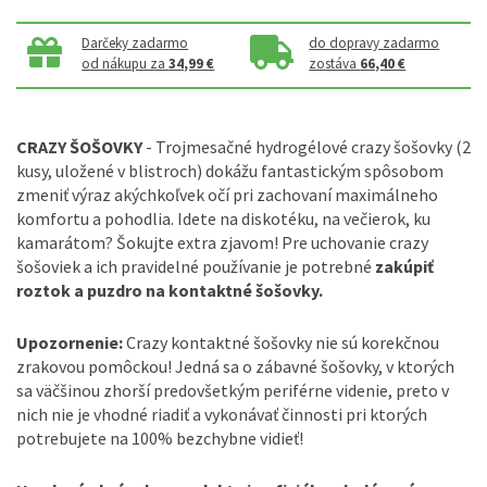
Darčeky zadarmo
do dopravy zadarmo
od nákupu za
34,99 €
zostáva
66,40 €
CRAZY ŠOŠOVKY
- Trojmesačné hydrogélové crazy šošovky (2
kusy, uložené v blistroch) dokážu fantastickým spôsobom
zmeniť výraz akýchkoľvek očí pri zachovaní maximálneho
komfortu a pohodlia. Idete na diskotéku, na večierok, ku
kamarátom? Šokujte extra zjavom! Pre uchovanie crazy
šošoviek a ich pravidelné používanie je potrebné
zakúpiť
roztok a puzdro na kontaktné šošovky.
Upozornenie:
Crazy kontaktné šošovky nie sú korekčnou
zrakovou pomôckou! Jedná sa o zábavné šošovky, v ktorých
sa väčšinou zhorší predovšetkým periférne videnie, preto v
nich nie je vhodné riadiť a vykonávať činnosti pri ktorých
potrebujete na 100% bezchybne vidieť!