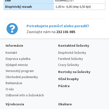
EAN
9555644812737
Dioptrický rozsah
-1,00 to -6,00 (step 0,50 dpt)
Potrebujete pomôcť alebo poradiť?
Zavolajte nám na
232 101 085
.
Informácie
Kontaktné šošovky
Kontakt
Dioptrické šošovky
Doprava a platba
Farebné šošovky
Výdajné miesta
Crazy šošovky
Vernostný program
Roztoky na šošovky
Obchodné podmienky
Očné kvapky
Reklamácie
Púzdra
O nás
Odborné info o šošovkách
Výrobcovia
Okuliare