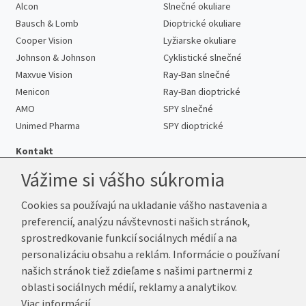
Alcon
Slnečné okuliare
Bausch & Lomb
Dioptrické okuliare
Cooper Vision
Lyžiarske okuliare
Johnson & Johnson
Cyklistické slnečné
Maxvue Vision
Ray-Ban slnečné
Menicon
Ray-Ban dioptrické
AMO
SPY slnečné
Unimed Pharma
SPY dioptrické
Kontakt
Vážime si vášho súkromia
Cookies sa používajú na ukladanie vášho nastavenia a
Telefón:
+421 222 205 863
preferencií, analýzu návštevnosti našich stránok,
E-mail:
info@kup-sosovky.sk
sprostredkovanie funkcií sociálnych médií a na
Reklamačná adresa
personalizáciu obsahu a reklám. Informácie o používaní
Andrea Votavová
našich stránok tiež zdieľame s našimi partnermi z
Revoluční 1017
oblasti sociálnych médií, reklamy a analytikov.
290 01 Poděbrady
Viac informácií