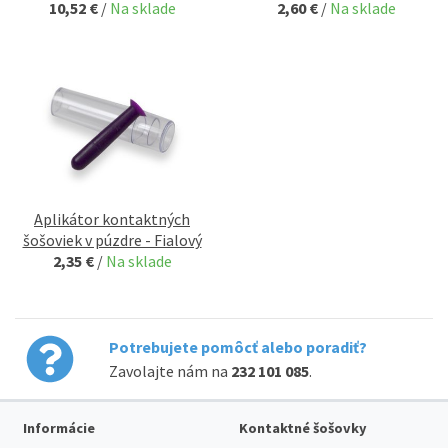
10,52 €
/
Na sklade
2,60 €
/
Na sklade
Aplikátor kontaktných
šošoviek v púzdre - Fialový
2,35 €
/
Na sklade
Potrebujete pomôcť alebo poradiť?
Zavolajte nám na
232 101 085
.
Informácie
Kontaktné šošovky