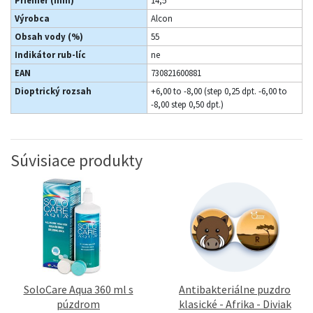
Priemer (mm)
14,5
Výrobca
Alcon
Obsah vody (%)
55
Indikátor rub-líc
ne
EAN
730821600881
Dioptrický rozsah
+6,00 to -8,00 (step 0,25 dpt. -6,00 to
-8,00 step 0,50 dpt.)
Súvisiace produkty
SoloCare Aqua 360 ml s
Antibakteriálne puzdro
púzdrom
klasické - Afrika - Diviak