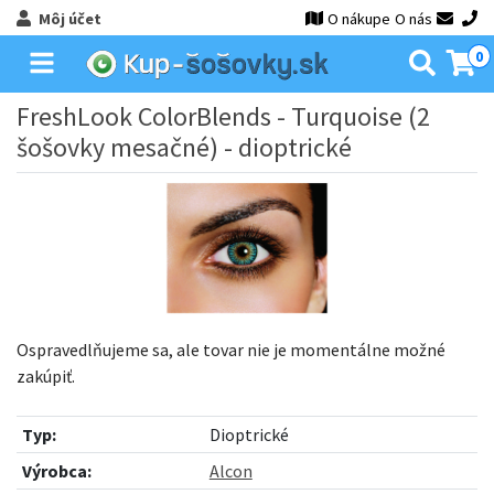
Môj účet
O nákupe
O nás
0
FreshLook ColorBlends - Turquoise (2
šošovky mesačné) - dioptrické
Ospravedlňujeme sa, ale tovar nie je momentálne možné
zakúpiť.
Typ:
Dioptrické
Výrobca:
Alcon