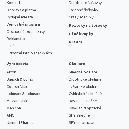
Kontakt
Dioptrické šošovky
Doprava a platba
Farebné šošovky
Výdajné miesta
Crazy šošovky
Vernostný program
Roztoky na šošovky
Obchodné podmienky
Očné kvapky
Reklamácie
Púzdra
O nás
Odborné info o šošovkách
Výrobcovia
Okuliare
Alcon
Slnečné okuliare
Bausch & Lomb
Dioptrické okuliare
Cooper Vision
Lyžiarske okuliare
Johnson & Johnson
Cyklistické slnečné
Maxvue Vision
Ray-Ban slnečné
Menicon
Ray-Ban dioptrické
AMO
SPY slnečné
Unimed Pharma
SPY dioptrické