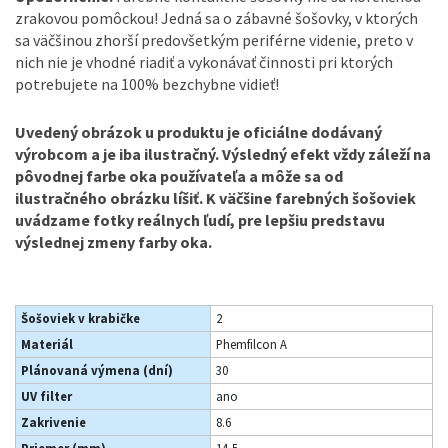
zrakovou pomôckou! Jedná sa o zábavné šošovky, v ktorých
sa väčšinou zhorší predovšetkým periférne videnie, preto v
nich nie je vhodné riadiť a vykonávať činnosti pri ktorých
potrebujete na 100% bezchybne vidieť!
Uvedený obrázok u produktu je oficiálne dodávaný
výrobcom a je iba ilustračný. Výsledný efekt vždy záleží na
pôvodnej farbe oka používateľa a môže sa od
ilustračného obrázku líšiť. K väčšine farebných šošoviek
uvádzame fotky reálnych ľudí, pre lepšiu predstavu
výslednej zmeny farby oka.
Šošoviek v krabičke
2
Materiál
Phemfilcon A
Plánovaná výmena (dní)
30
UV filter
ano
Zakrivenie
8.6