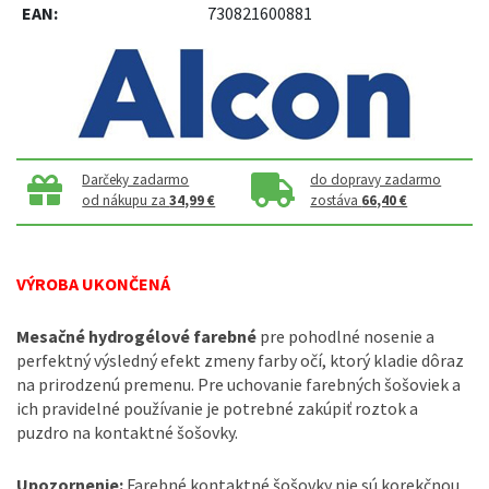
EAN:
730821600881
Darčeky zadarmo
do dopravy zadarmo
od nákupu za
34,99 €
zostáva
66,40 €
VÝROBA UKONČENÁ
Mesačné hydrogélové farebné
pre pohodlné nosenie a
perfektný výsledný efekt zmeny farby očí, ktorý kladie dôraz
na prirodzenú premenu. Pre uchovanie farebných šošoviek a
ich pravidelné používanie je potrebné zakúpiť roztok a
puzdro na kontaktné šošovky.
Upozornenie:
Farebné kontaktné šošovky nie sú korekčnou