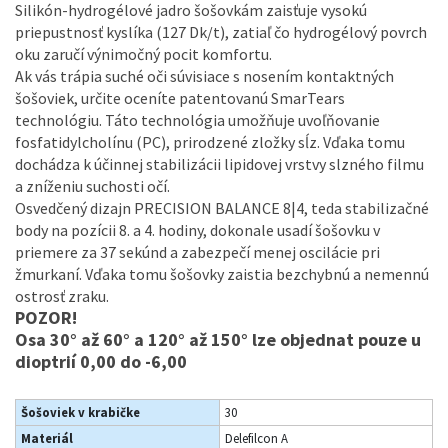
Silikón-hydrogélové jadro šošovkám zaisťuje vysokú
priepustnosť kyslíka (127 Dk/t), zatiaľ čo hydrogélový povrch
oku zaručí výnimočný pocit komfortu.
Ak vás trápia suché oči súvisiace s nosením kontaktných
šošoviek, určite oceníte patentovanú SmarTears
technológiu. Táto technológia umožňuje uvoľňovanie
fosfatidylcholínu (PC), prirodzené zložky sĺz. Vďaka tomu
dochádza k účinnej stabilizácii lipidovej vrstvy slzného filmu
a zníženiu suchosti očí.
Osvedčený dizajn PRECISION BALANCE 8|4, teda stabilizačné
body na pozícii 8. a 4. hodiny, dokonale usadí šošovku v
priemere za 37 sekúnd a zabezpečí menej oscilácie pri
žmurkaní. Vďaka tomu šošovky zaistia bezchybnú a nemennú
ostrosť zraku.
POZOR!
Osa 30° až 60° a 120° až 150° lze objednat pouze u
dioptrií 0,00 do -6,00
Šošoviek v krabičke
30
Materiál
Delefilcon A