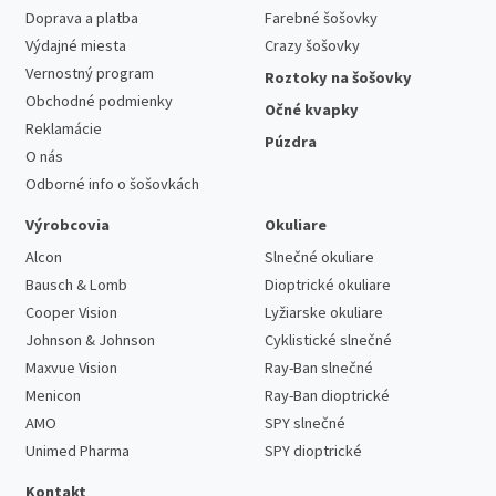
Doprava a platba
Farebné šošovky
Výdajné miesta
Crazy šošovky
Vernostný program
Roztoky na šošovky
Obchodné podmienky
Očné kvapky
Reklamácie
Púzdra
O nás
Odborné info o šošovkách
Výrobcovia
Okuliare
Alcon
Slnečné okuliare
Bausch & Lomb
Dioptrické okuliare
Cooper Vision
Lyžiarske okuliare
Johnson & Johnson
Cyklistické slnečné
Maxvue Vision
Ray-Ban slnečné
Menicon
Ray-Ban dioptrické
AMO
SPY slnečné
Unimed Pharma
SPY dioptrické
Kontakt