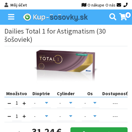
Môj účet
O nákupe
O nás
0
Dailies Total 1 for Astigmatism (30
šošoviek)
Množstvo
Dioptrie
Cylinder
Os
Dostupnosť
---
---
31,24 €