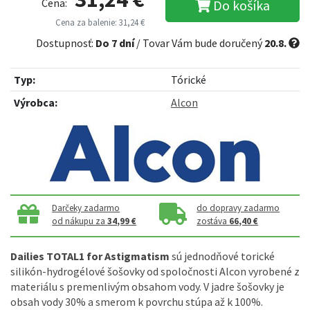
Cena:
Do košíka
Cena za balenie: 31,24 €
Dostupnosť:
Do 7 dní
/ Tovar Vám bude doručený
20.8.
Typ:
Tórické
Výrobca:
Alcon
Darčeky zadarmo
do dopravy zadarmo
od nákupu za
34,99 €
zostáva
66,40 €
Dailies TOTAL1 for Astigmatism
sú jednodňové torické
silikón-hydrogélové šošovky od spoločnosti Alcon vyrobené z
materiálu s premenlivým obsahom vody. V jadre šošovky je
obsah vody 30% a smerom k povrchu stúpa až k 100%.