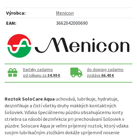
Výrobca:
Menicon
EAN:
3662042000690
Darčeky zadarmo
do dopravy zadarmo
od nákupu za
34,99 €
zostáva
66,40 €
Roztok SoloCare Aqua
uchovává, lubrikuje, hydratuje,
deizinfikuje a čistí všetky druhy mäkkých kontaktných
šošoviek. Vďaka špeciálnemu púzdru obsahujúcemu ionty
striebra sa násobí dezinfekcia pri prechovávaní šošoviek v
púzdre. Solocare Aqua je veľmi príjemný roztok, ktorý vďaka
svojim lubrikačným zložkám dokáže spríjemniť nosenie