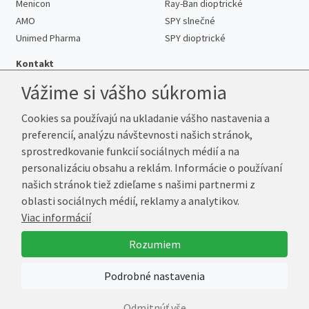
Menicon
Ray-Ban dioptrické
AMO
SPY slnečné
Unimed Pharma
SPY dioptrické
Kontakt
Vážime si vášho súkromia
Cookies sa používajú na ukladanie vášho nastavenia a
Telefón:
+421 222 205 863
preferencií, analýzu návštevnosti našich stránok,
E-mail:
info@kup-sosovky.sk
sprostredkovanie funkcií sociálnych médií a na
Reklamačná adresa
personalizáciu obsahu a reklám. Informácie o používaní
Andrea Votavová
našich stránok tiež zdieľame s našimi partnermi z
Revoluční 1017
oblasti sociálnych médií, reklamy a analytikov.
290 01 Poděbrady
Viac informácií
Česká republika
Rozumiem
© 2026 Kup-Šošovky.sk
Podrobné nastavenia
Vytvoril
Marek Kebza
Odmitnúť vše