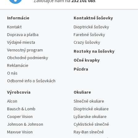
Zavolajte nám na
232 101 085
.
Informácie
Kontaktné šošovky
Kontakt
Dioptrické šošovky
Doprava a platba
Farebné šošovky
Výdajné miesta
Crazy šošovky
Vernostný program
Roztoky na šošovky
Obchodné podmienky
Očné kvapky
Reklamácie
Púzdra
O nás
Odborné info o šošovkách
Výrobcovia
Okuliare
Alcon
Slnečné okuliare
Bausch & Lomb
Dioptrické okuliare
Cooper Vision
Lyžiarske okuliare
Johnson & Johnson
Cyklistické slnečné
Maxvue Vision
Ray-Ban slnečné