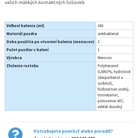
vašich mäkkých kontaktných šošoviek.
Veľkosť balenia (ml)
360
Materiál puzdra
antibakterial
Doba použitia po otvorení balenia (mesiacov)
3
Počet puzdier v balení
1
Výrobca
Menicon
Zloženie roztoku
Polyhexanid
0,0001%, hydrolock
(dexpantenol a
sorbitol),
fosforečnan sodný,
trometamin,
poloxamer 407,
edetát disodný
Potrebujete pomôcť alebo poradiť?