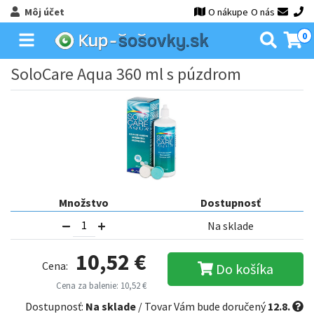
Môj účet
O nákupe
O nás
0
SoloCare Aqua 360 ml s púzdrom
Množstvo
Dostupnosť
Na sklade
10,52 €
Cena:
Do košíka
Cena za balenie: 10,52 €
Dostupnosť:
Na sklade
/ Tovar Vám bude doručený
12.8.