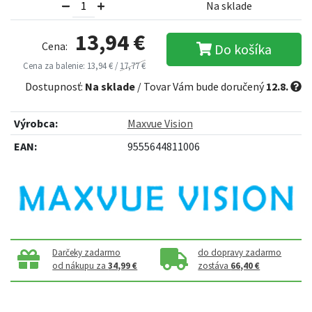
Na sklade
13,94 €
Cena:
Do košíka
Cena za balenie: 13,94 € /
17,77 €
Dostupnosť:
Na sklade
/ Tovar Vám bude doručený
12.8.
Výrobca:
Maxvue Vision
EAN:
9555644811006
Darčeky zadarmo
do dopravy zadarmo
od nákupu za
34,99 €
zostáva
66,40 €