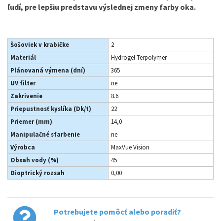
ľudí, pre lepšiu predstavu výslednej zmeny farby oka.
Šošoviek v krabičke
2
Materiál
Hydrogel Terpolymer
Plánovaná výmena (dní)
365
UV filter
ne
Zakrivenie
8.6
Priepustnosť kyslíka (Dk/t)
22
Priemer (mm)
14,0
Manipulačné sfarbenie
ne
Výrobca
MaxVue Vision
Obsah vody (%)
45
Dioptrický rozsah
0,00
Potrebujete pomôcť alebo poradiť?