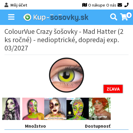
Môj účet
O nákupe
O nás
0
ColourVue Crazy šošovky - Mad Hatter (2
ks ročné) - nedioptrické, dopredaj exp.
03/2027
ZĽAVA
Množstvo
Dostupnosť