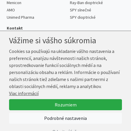
Menicon
Ray-Ban dioptrické
AMO
SPY slnečné
Unimed Pharma
SPY dioptrické
Kontakt
Vážime si vášho súkromia
Cookies sa používajú na ukladanie vášho nastavenia a
Telefón:
+421 222 205 863
preferencií, analýzu návštevnosti našich stránok,
E-mail:
info@kup-sosovky.sk
sprostredkovanie funkcií sociálnych médií a na
Reklamačná adresa
personalizáciu obsahu a reklám. Informácie o používaní
Andrea Votavová
našich stránok tiež zdieľame s našimi partnermi z
Revoluční 1017
oblasti sociálnych médií, reklamy a analytikov.
290 01 Poděbrady
Viac informácií
Česká republika
Rozumiem
© 2026 Kup-Šošovky.sk
Podrobné nastavenia
Vytvoril
Marek Kebza