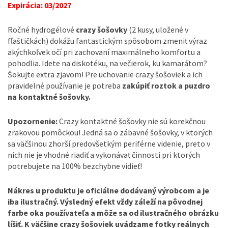
Expirácia: 03/2027
Ročné hydrogélové
crazy šošovky
(2 kusy, uložené v
fľaštičkách) dokážu fantastickým spôsobom zmeniť výraz
akýchkoľvek očí pri zachovaní maximálneho komfortu a
pohodlia. Idete na diskotéku, na večierok, ku kamarátom?
Šokujte extra zjavom! Pre uchovanie crazy šošoviek a ich
pravidelné používanie je potreba
zakúpiť roztok a puzdro
na kontaktné šošovky.
Upozornenie:
Crazy kontaktné šošovky nie sú korekčnou
zrakovou pomôckou! Jedná sa o zábavné šošovky, v ktorých
sa väčšinou zhorší predovšetkým periférne videnie, preto v
nich nie je vhodné riadiť a vykonávať činnosti pri ktorých
potrebujete na 100% bezchybne vidieť!
Nákres u produktu je oficiálne dodávaný výrobcom a je
iba ilustračný. Výsledný efekt vždy záleží na pôvodnej
farbe oka používateľa a môže sa od ilustračného obrázku
líšiť. K väčšine crazy šošoviek uvádzame fotky reálnych