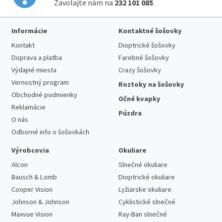
Zavolajte nám na
232 101 085
.
Informácie
Kontaktné šošovky
Kontakt
Dioptrické šošovky
Doprava a platba
Farebné šošovky
Výdajné miesta
Crazy šošovky
Vernostný program
Roztoky na šošovky
Obchodné podmienky
Očné kvapky
Reklamácie
Púzdra
O nás
Odborné info o šošovkách
Výrobcovia
Okuliare
Alcon
Slnečné okuliare
Bausch & Lomb
Dioptrické okuliare
Cooper Vision
Lyžiarske okuliare
Johnson & Johnson
Cyklistické slnečné
Maxvue Vision
Ray-Ban slnečné