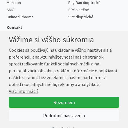
Menicon
Ray-Ban dioptrické
AMO
SPY slnečné
Unimed Pharma
SPY dioptrické
Kontakt
Vážime si vášho súkromia
Cookies sa používajú na ukladanie vášho nastavenia a
Telefón:
+421 222 205 863
preferencií, analýzu návštevnosti našich stránok,
E-mail:
info@kup-sosovky.sk
sprostredkovanie funkcií sociálnych médií a na
Reklamačná adresa
personalizáciu obsahu a reklám. Informácie o používaní
Andrea Votavová
našich stránok tiež zdieľame s našimi partnermi z
Revoluční 1017
oblasti sociálnych médií, reklamy a analytikov.
290 01 Poděbrady
Viac informácií
Česká republika
Rozumiem
© 2026 Kup-Šošovky.sk
Podrobné nastavenia
Vytvoril
Marek Kebza