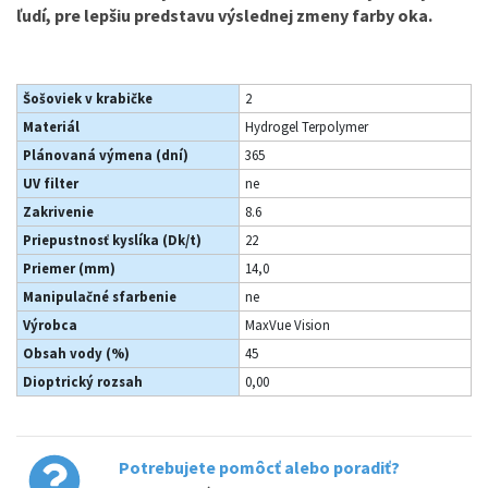
ľudí, pre lepšiu predstavu výslednej zmeny farby oka.
Šošoviek v krabičke
2
Materiál
Hydrogel Terpolymer
Plánovaná výmena (dní)
365
UV filter
ne
Zakrivenie
8.6
Priepustnosť kyslíka (Dk/t)
22
Priemer (mm)
14,0
Manipulačné sfarbenie
ne
Výrobca
MaxVue Vision
Obsah vody (%)
45
Dioptrický rozsah
0,00
Potrebujete pomôcť alebo poradiť?