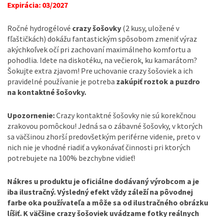
Expirácia: 03/2027
Ročné hydrogélové
crazy šošovky
(2 kusy, uložené v
fľaštičkách) dokážu fantastickým spôsobom zmeniť výraz
akýchkoľvek očí pri zachovaní maximálneho komfortu a
pohodlia. Idete na diskotéku, na večierok, ku kamarátom?
Šokujte extra zjavom! Pre uchovanie crazy šošoviek a ich
pravidelné používanie je potreba
zakúpiť roztok a puzdro
na kontaktné šošovky.
Upozornenie:
Crazy kontaktné šošovky nie sú korekčnou
zrakovou pomôckou! Jedná sa o zábavné šošovky, v ktorých
sa väčšinou zhorší predovšetkým periférne videnie, preto v
nich nie je vhodné riadiť a vykonávať činnosti pri ktorých
potrebujete na 100% bezchybne vidieť!
Nákres u produktu je oficiálne dodávaný výrobcom a je
iba ilustračný. Výsledný efekt vždy záleží na pôvodnej
farbe oka používateľa a môže sa od ilustračného obrázku
líšiť. K väčšine crazy šošoviek uvádzame fotky reálnych