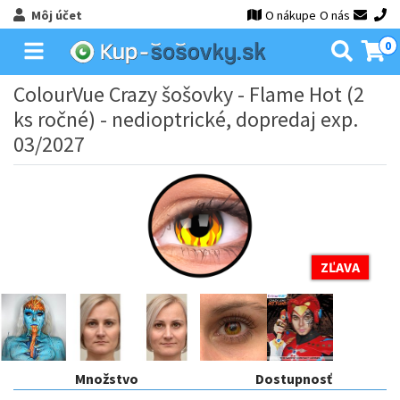
Môj účet
O nákupe
O nás
0
ColourVue Crazy šošovky - Flame Hot (2
ks ročné) - nedioptrické, dopredaj exp.
03/2027
ZĽAVA
Množstvo
Dostupnosť