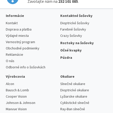
Zavolajte nám na
232 101 085
.
Informácie
Kontaktné šošovky
Kontakt
Dioptrické šošovky
Doprava a platba
Farebné šošovky
Výdajné miesta
Crazy šošovky
Vernostný program
Roztoky na šošovky
Obchodné podmienky
Očné kvapky
Reklamácie
Púzdra
O nás
Odborné info o šošovkách
Výrobcovia
Okuliare
Alcon
Slnečné okuliare
Bausch & Lomb
Dioptrické okuliare
Cooper Vision
Lyžiarske okuliare
Johnson & Johnson
Cyklistické slnečné
Maxvue Vision
Ray-Ban slnečné