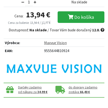
Na sklade
13,94 €
Cena:
Do košíka
Cena za balenie: 13,94 € /
17,77 €
Dostupnosť:
Na sklade
/ Tovar Vám bude doručený
12.8.
Výrobca:
Maxvue Vision
EAN:
9555644810924
Darčeky zadarmo
do dopravy zadarmo
od nákupu za
34,99 €
zostáva
66,40 €