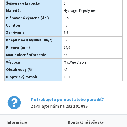
Šošoviek v krabičke
2
Materiál
Hydrogel Terpolymer
Plánovaná výmena (dní)
365
UV filter
ne
Zakrivenie
8.6
Priepustnosť kyslíka (Dk/t)
22
Priemer (mm)
14,0
Manipulačné sfarbenie
ne
Výrobca
MaxVue Vision
Obsah vody (%)
45
Dioptrický rozsah
0,00
Potrebujete pomôcť alebo poradiť?
Zavolajte nám na
232 101 085
.
Informácie
Kontaktné šošovky