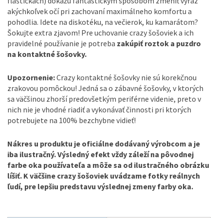
fľaštičkách) dokážu fantastickým spôsobom zmeniť výraz
akýchkoľvek očí pri zachovaní maximálneho komfortu a
pohodlia. Idete na diskotéku, na večierok, ku kamarátom?
Šokujte extra zjavom! Pre uchovanie crazy šošoviek a ich
pravidelné používanie je potreba
zakúpiť roztok a puzdro
na kontaktné šošovky.
Upozornenie:
Crazy kontaktné šošovky nie sú korekčnou
zrakovou pomôckou! Jedná sa o zábavné šošovky, v ktorých
sa väčšinou zhorší predovšetkým periférne videnie, preto v
nich nie je vhodné riadiť a vykonávať činnosti pri ktorých
potrebujete na 100% bezchybne vidieť!
Nákres u produktu je oficiálne dodávaný výrobcom a je
iba ilustračný. Výsledný efekt vždy záleží na pôvodnej
farbe oka používateľa a môže sa od ilustračného obrázku
líšiť. K väčšine crazy šošoviek uvádzame fotky reálnych
ľudí, pre lepšiu predstavu výslednej zmeny farby oka.