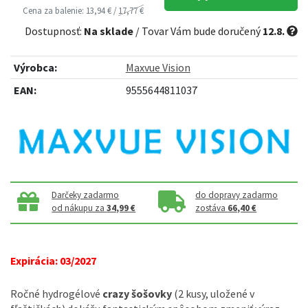
Cena za balenie: 13,94 € /
17,77 €
Dostupnosť:
Na sklade
/ Tovar Vám bude doručený
12.8.
Výrobca:
Maxvue Vision
EAN:
9555644811037
Darčeky zadarmo
do dopravy zadarmo
od nákupu za
34,99 €
zostáva
66,40 €
Expirácia: 03/2027
Ročné hydrogélové
crazy šošovky
(2 kusy, uložené v