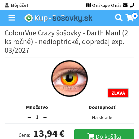
Môj účet
O nákupe
O nás
0
ColourVue Crazy šošovky - Darth Maul (2
ks ročné) - nedioptrické, dopredaj exp.
03/2027
ZĽAVA
Množstvo
Dostupnosť
Na sklade
13,94 €
Cena:
Do košíka