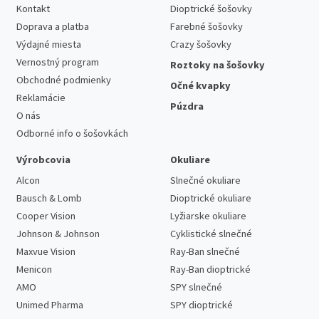
Kontakt
Dioptrické šošovky
Doprava a platba
Farebné šošovky
Výdajné miesta
Crazy šošovky
Vernostný program
Roztoky na šošovky
Obchodné podmienky
Očné kvapky
Reklamácie
Púzdra
O nás
Odborné info o šošovkách
Výrobcovia
Okuliare
Alcon
Slnečné okuliare
Bausch & Lomb
Dioptrické okuliare
Cooper Vision
Lyžiarske okuliare
Johnson & Johnson
Cyklistické slnečné
Maxvue Vision
Ray-Ban slnečné
Menicon
Ray-Ban dioptrické
AMO
SPY slnečné
Unimed Pharma
SPY dioptrické