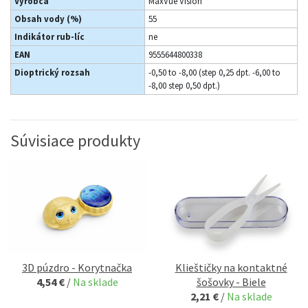
Výrobca
MaxVue Vision
Obsah vody (%)
55
Indikátor rub-líc
ne
EAN
9555644800338
Dioptrický rozsah
-0,50 to -8,00 (step 0,25 dpt. -6,00 to
-8,00 step 0,50 dpt.)
Súvisiace produkty
3D púzdro - Korytnačka
Klieštičky na kontaktné
4,54 €
/
Na sklade
šošovky - Biele
2,21 €
/
Na sklade