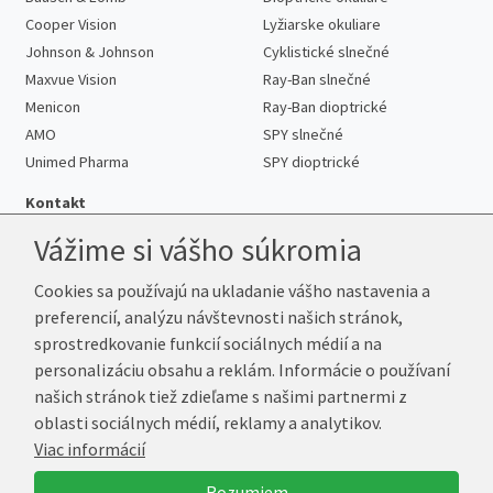
Cooper Vision
Lyžiarske okuliare
Johnson & Johnson
Cyklistické slnečné
Maxvue Vision
Ray-Ban slnečné
Menicon
Ray-Ban dioptrické
AMO
SPY slnečné
Unimed Pharma
SPY dioptrické
Kontakt
Vážime si vášho súkromia
Cookies sa používajú na ukladanie vášho nastavenia a
Telefón:
+421 222 205 863
preferencií, analýzu návštevnosti našich stránok,
E-mail:
info@kup-sosovky.sk
sprostredkovanie funkcií sociálnych médií a na
Reklamačná adresa
personalizáciu obsahu a reklám. Informácie o používaní
Andrea Votavová
našich stránok tiež zdieľame s našimi partnermi z
Revoluční 1017
oblasti sociálnych médií, reklamy a analytikov.
290 01 Poděbrady
Viac informácií
Česká republika
Rozumiem