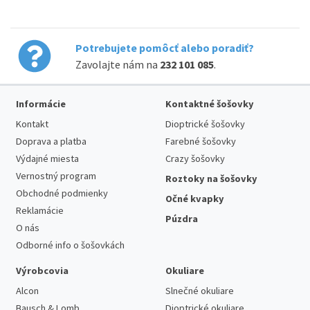
Potrebujete pomôcť alebo poradiť?
Zavolajte nám na
232 101 085
.
Informácie
Kontaktné šošovky
Kontakt
Dioptrické šošovky
Doprava a platba
Farebné šošovky
Výdajné miesta
Crazy šošovky
Vernostný program
Roztoky na šošovky
Obchodné podmienky
Očné kvapky
Reklamácie
Púzdra
O nás
Odborné info o šošovkách
Výrobcovia
Okuliare
Alcon
Slnečné okuliare
Bausch & Lomb
Dioptrické okuliare