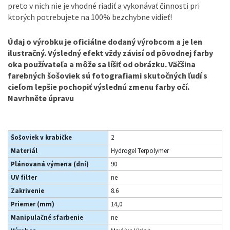
preto v nich nie je vhodné riadiť a vykonávať činnosti pri
ktorých potrebujete na 100% bezchybne vidieť!
Údaj o výrobku je oficiálne dodaný výrobcom a je len
ilustračný. Výsledný efekt vždy závisí od pôvodnej farby
oka používateľa a môže sa líšiť od obrázku. Väčšina
farebných šošoviek sú fotografiami skutočných ľudí s
cieľom lepšie pochopiť výslednú zmenu farby očí.
Navrhněte úpravu
Šošoviek v krabičke
2
Materiál
Hydrogel Terpolymer
Plánovaná výmena (dní)
90
UV filter
ne
Zakrivenie
8.6
Priemer (mm)
14,0
Manipulačné sfarbenie
ne