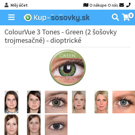
Môj účet
O nákupe
O nás
0
ColourVue 3 Tones - Green (2 šošovky
trojmesačné) - dioptrické