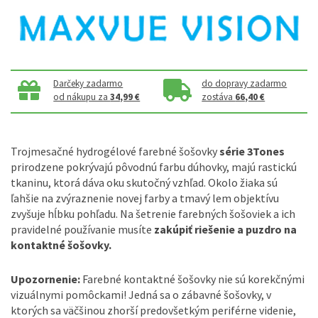
Darčeky zadarmo
do dopravy zadarmo
od nákupu za
34,99 €
zostáva
66,40 €
Trojmesačné hydrogélové farebné šošovky
série 3Tones
prirodzene pokrývajú pôvodnú farbu dúhovky, majú rastickú
tkaninu, ktorá dáva oku skutočný vzhľad. Okolo žiaka sú
ľahšie na zvýraznenie novej farby a tmavý lem objektívu
zvyšuje hĺbku pohľadu. Na šetrenie farebných šošoviek a ich
pravidelné používanie musíte
zakúpiť riešenie a puzdro na
kontaktné šošovky.
Upozornenie:
Farebné kontaktné šošovky nie sú korekčnými
vizuálnymi pomôckami! Jedná sa o zábavné šošovky, v
ktorých sa väčšinou zhorší predovšetkým periférne videnie,