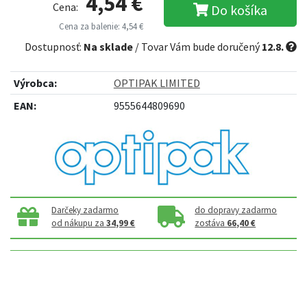
4,54 €
Cena:
Do košíka
Cena za balenie: 4,54 €
Dostupnosť:
Na sklade
/ Tovar Vám bude doručený
12.8.
Výrobca:
OPTIPAK LIMITED
EAN:
9555644809690
Darčeky zadarmo
do dopravy zadarmo
od nákupu za
34,99 €
zostáva
66,40 €