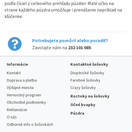
podľa čísiel z celkového prehľadu púzdier. Malé očko na
strane každého púzdra umožňuje i prenášanie napríklad na
kľúčenke.
Potrebujete pomôcť alebo poradiť?
Zavolajte nám na
232 101 085
.
Informácie
Kontaktné šošovky
Kontakt
Dioptrické šošovky
Doprava a platba
Farebné šošovky
Výdajné miesta
Crazy šošovky
Vernostný program
Roztoky na šošovky
Obchodné podmienky
Očné kvapky
Reklamácie
Púzdra
O nás
Odborné info o šošovkách