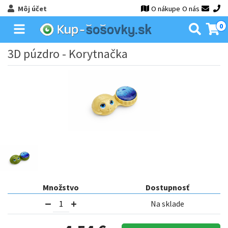
Môj účet
O nákupe
O nás
0
3D púzdro - Korytnačka
Množstvo
Dostupnosť
Na sklade