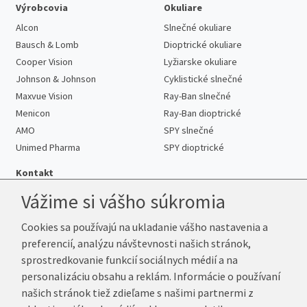
Výrobcovia
Okuliare
Alcon
Slnečné okuliare
Bausch & Lomb
Dioptrické okuliare
Cooper Vision
Lyžiarske okuliare
Johnson & Johnson
Cyklistické slnečné
Maxvue Vision
Ray-Ban slnečné
Menicon
Ray-Ban dioptrické
AMO
SPY slnečné
Unimed Pharma
SPY dioptrické
Kontakt
Vážime si vášho súkromia
Cookies sa používajú na ukladanie vášho nastavenia a
Telefón:
+421 222 205 863
preferencií, analýzu návštevnosti našich stránok,
E-mail:
info@kup-sosovky.sk
sprostredkovanie funkcií sociálnych médií a na
Reklamačná adresa
personalizáciu obsahu a reklám. Informácie o používaní
Andrea Votavová
našich stránok tiež zdieľame s našimi partnermi z
Revoluční 1017