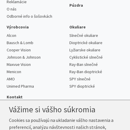
Reklamácie
Púzdra
O nás
Odborné info o šošovkách
Výrobcovia
Okuliare
Alcon
Slnečné okuliare
Bausch & Lomb
Dioptrické okuliare
Cooper Vision
Lyžiarske okuliare
Johnson & Johnson
Cyklistické slnečné
Maxvue Vision
Ray-Ban slnečné
Menicon
Ray-Ban dioptrické
AMO
SPY slnečné
Unimed Pharma
SPY dioptrické
Kontakt
Vážime si vášho súkromia
Cookies sa používajú na ukladanie vášho nastavenia a
Telefón:
+421 222 205 863
preferencií, analýzu návštevnosti našich stránok,
E-mail:
info@kup-sosovky.sk