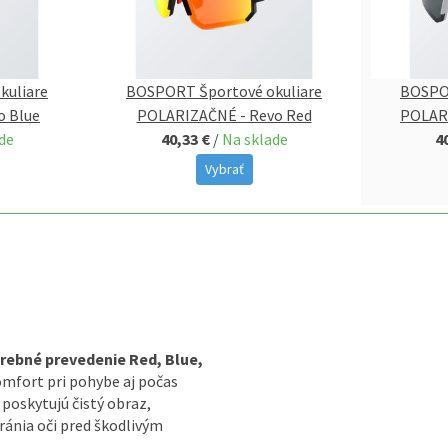
kuliare
BOSPORT Športové okuliare
BOSPOR
o Blue
POLARIZAČNÉ - Revo Red
POLAR
de
40,33 €
/
Na sklade
4
Vybrať
arebné prevedenie Red, Blue,
mfort pri pohybe aj počas
oskytujú čistý obraz,
ránia oči pred škodlivým