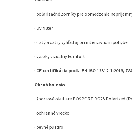
· polarizačné zorníky pre obmedzenie nepríjemn
· UV filter
· čistý a ostrý výhľad aj pri intenzívnom pohybe
· vysoký vizuálny komfort
·
CE certifikácia podľa EN ISO 12312-1:2013, Z8
Obsah balenia
· športové okuliare BOSPORT BG25 Polarized (R
· ochranné vrecko
· pevné puzdro