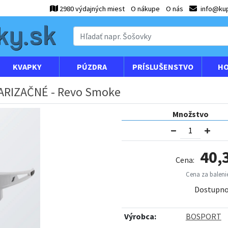
2980 výdajných miest
O nákupe
O nás
info@kup
KVAPKY
PÚZDRA
PRÍSLUŠENSTVO
HO
ARIZAČNÉ - Revo Smoke
Množstvo
40,
Cena:
Cena za balenie
Dostupno
Výrobca:
BOSPORT