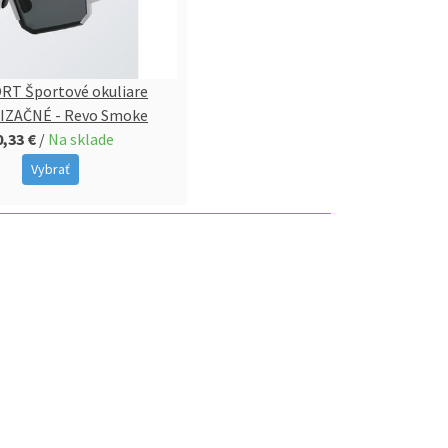
T Športové okuliare
IZAČNÉ - Revo Smoke
0,33 €
/
Na sklade
Vybrať