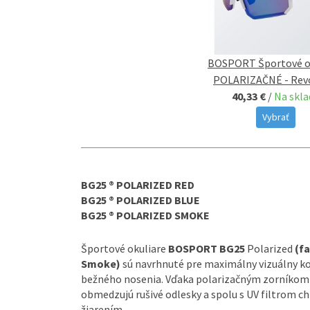
BOSPORT Športové o
POLARIZAČNÉ - Rev
40,33 €
/
Na skla
Vybrať
BG25 ® POLARIZED RED
BG25 ® POLARIZED BLUE
BG25 ® POLARIZED SMOKE
Športové okuliare
BOSPORT BG25
Polarized
(f
Smoke)
sú navrhnuté pre maximálny vizuálny ko
bežného nosenia. Vďaka polarizačným zorníkom p
obmedzujú rušivé odlesky a spolu s UV filtrom ch
žiarením.