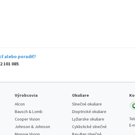
ť alebo poradiť?
2 101 085
.
Výrobcovia
Okuliare
Ko
Alcon
Slnečné okuliare
Bausch & Lomb
Dioptrické okuliare
Te
Cooper Vision
Lyžiarske okuliare
E-m
Johnson & Johnson
Cyklistické slnečné
Maxvue Vision
Ray-Ban slnečné