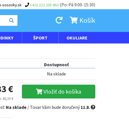
(Po-Pá 9:00-15:30)
-sosovky.sk
+421 222 205 863
Košík
DINKY
ŠPORT
OKULIARE
Dostupnosť
Na sklade
33 €
Vložiť do košíka
: 40,33 €
sť:
Na sklade
/ Tovar Vám bude doručený
11.8.