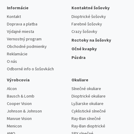
Informácie
Kontaktné šošovky
Kontakt
Dioptrické šošovky
Doprava a platba
Farebné šošovky
Výdajné miesta
Crazy šošovky
Vernostný program
Roztoky na šošovky
Obchodné podmienky
Očné kvapky
Reklamácie
Púzdra
O nás
Odborné info o šošovkách
Výrobcovia
Okuliare
Alcon
Slnečné okuliare
Bausch & Lomb
Dioptrické okuliare
Cooper Vision
Lyžiarske okuliare
Johnson & Johnson
Cyklistické slnečné
Maxvue Vision
Ray-Ban slnečné
Menicon
Ray-Ban dioptrické
AMO
SPY slnečné