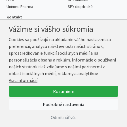
Unimed Pharma
SPY dioptrické
Kontakt
Vážime si vášho súkromia
Cookies sa používajú na ukladanie vášho nastavenia a
Telefón:
+421 222 205 863
preferencií, analýzu návštevnosti našich stránok,
E-mail:
info@kup-sosovky.sk
sprostredkovanie funkcií sociálnych médií a na
Reklamačná adresa
personalizáciu obsahu a reklám. Informácie o používaní
Andrea Votavová
našich stránok tiež zdieľame s našimi partnermi z
Revoluční 1017
oblasti sociálnych médií, reklamy a analytikov.
290 01 Poděbrady
Viac informácií
Česká republika
Rozumiem
© 2026 Kup-Šošovky.sk
Podrobné nastavenia
Vytvoril
Marek Kebza
Odmitnúť vše