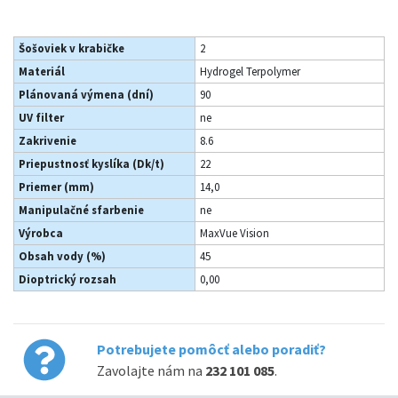
Šošoviek v krabičke
2
Materiál
Hydrogel Terpolymer
Plánovaná výmena (dní)
90
UV filter
ne
Zakrivenie
8.6
Priepustnosť kyslíka (Dk/t)
22
Priemer (mm)
14,0
Manipulačné sfarbenie
ne
Výrobca
MaxVue Vision
Obsah vody (%)
45
Dioptrický rozsah
0,00
Potrebujete pomôcť alebo poradiť?
Zavolajte nám na
232 101 085
.