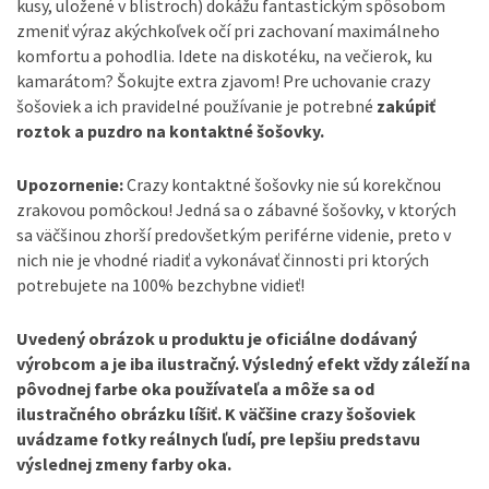
kusy, uložené v blistroch) dokážu fantastickým spôsobom
zmeniť výraz akýchkoľvek očí pri zachovaní maximálneho
komfortu a pohodlia. Idete na diskotéku, na večierok, ku
kamarátom? Šokujte extra zjavom! Pre uchovan
ie crazy
šošoviek a ich pravidelné používanie je potrebné
zakúpiť
roztok a puzdro na kontaktné šošovky.
Upozornenie:
Crazy kontaktné šošovky nie sú korekčnou
zrakovou pomôckou! Jedná sa o zábavné šošovky, v ktorých
sa väčšinou zhorší predovšetkým periférne videnie, preto v
nich nie je vhodné riadiť a vykonávať činnosti pri ktorých
potrebujete na 100% bezchybne vidieť!
Uvedený obrázok u produktu je oficiálne dodávaný
výrobcom a je iba ilustračný. Výsledný efekt vždy záleží na
pôvodnej farbe oka používateľa a môže sa od
ilustračného obrázku líšiť. K väčšine crazy šošoviek
uvádzame fotky reálnych ľudí, pre lepšiu predstavu
výslednej zmeny farby oka.