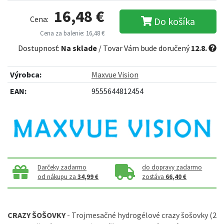
16,48 €
Cena:
Do košíka
Cena za balenie: 16,48 €
Dostupnosť:
Na sklade
/ Tovar Vám bude doručený
12.8.
Výrobca:
Maxvue Vision
EAN:
9555644812454
Darčeky zadarmo
do dopravy zadarmo
od nákupu za
34,99 €
zostáva
66,40 €
CRAZY ŠOŠOVKY
- Trojmesačné hydrogélové crazy šošovky (2