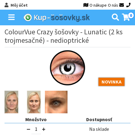
Môj účet
O nákupe
O nás
0
ColourVue Crazy šošovky - Lunatic (2 ks
trojmesačné) - nedioptrické
NOVINKA
Množstvo
Dostupnosť
Na sklade