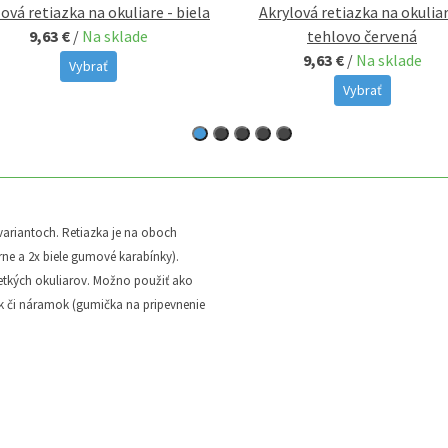
ová retiazka na okuliare - biela
Akrylová retiazka na okuliar
9,63 €
/
Na sklade
tehlovo červená
9,63 €
/
Na sklade
Vybrať
Vybrať
variantoch. Retiazka je na oboch
ne a 2x biele gumové karabínky).
etkých okuliarov. Možno použiť ako
ník či náramok (gumička na pripevnenie