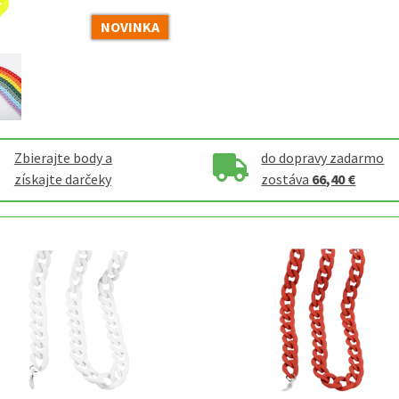
NOVINKA
Zbierajte body a
do dopravy zadarmo
získajte darčeky
zostáva
66,40 €