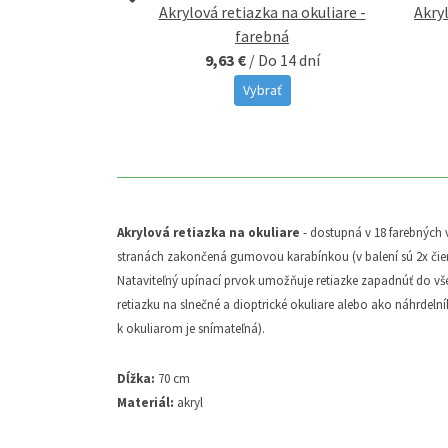
a okuliare - žltá
Akrylová retiazka na okuliare -
Akryl
 sklade
farebná
9,63 €
/
Do 14 dní
ať
Vybrať
Akrylová retiazka na okuliare
- dostupná v 18 farebných 
stranách zakončená gumovou karabínkou (v balení sú 2x čier
Nataviteľný upínací prvok umožňuje retiazke zapadnúť do vš
retiazku na slnečné a dioptrické okuliare alebo ako náhrdel
k okuliarom je snímateľná).
Dĺžka:
70 cm
Materiál:
akryl