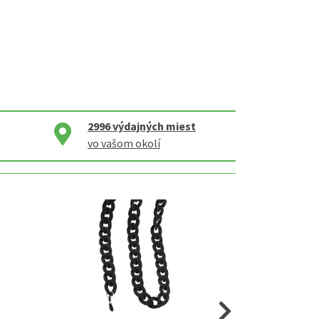
2996
výdajných miest
vo vašom okolí