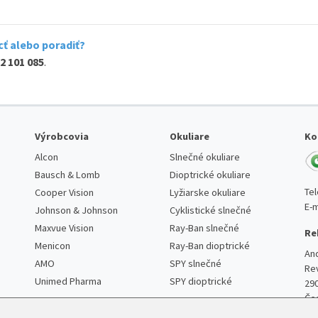
ť alebo poradiť?
2 101 085
.
Výrobcovia
Okuliare
Ko
Alcon
Slnečné okuliare
Bausch & Lomb
Dioptrické okuliare
Te
Cooper Vision
Lyžiarske okuliare
E-m
Johnson & Johnson
Cyklistické slnečné
Maxvue Vision
Ray-Ban slnečné
Re
Menicon
Ray-Ban dioptrické
An
AMO
SPY slnečné
Re
Unimed Pharma
SPY dioptrické
29
Če