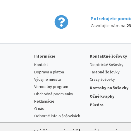
Potrebujete pomôc
Zavolajte nám na
23
Informácie
Kontaktné šošovky
Kontakt
Dioptrické šošovky
Doprava a platba
Farebné šošovky
Výdajné miesta
Crazy šošovky
Vernostný program
Roztoky na šošovky
Obchodné podmienky
Očné kvapky
Reklamácie
Púzdra
O nás
Odborné info o šošovkách