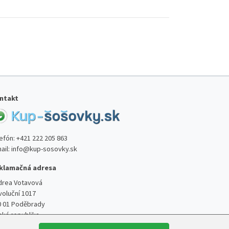
ntakt
lefón:
+421 222 205 863
ail:
info@kup-sosovky.sk
klamačná adresa
drea Votavová
voluční 1017
0 01 Poděbrady
ská republika