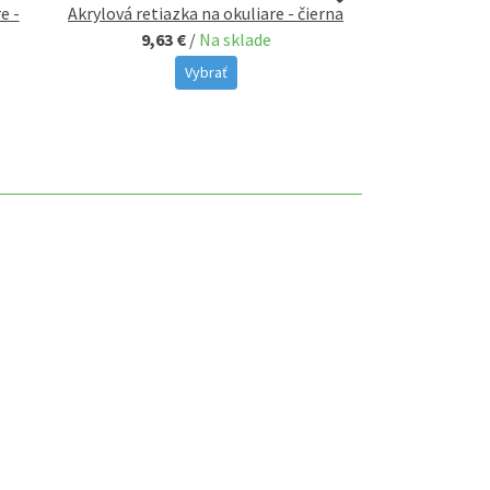
e -
Akrylová retiazka na okuliare - čierna
Akrylová reti
9,63 €
/
Na sklade
č
9,63 €
Vybrať