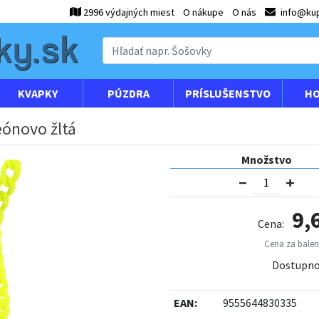
2996 výdajných miest
O nákupe
O nás
info@kup
KVAPKY
PÚZDRA
PRÍSLUŠENSTVO
HO
eónovo žltá
Množstvo
9,
Cena:
Cena za baleni
Dostupno
EAN:
9555644830335