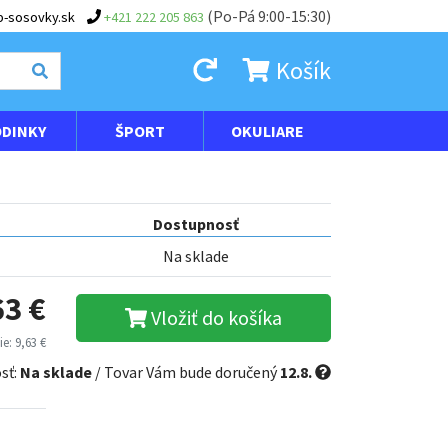
(Po-Pá 9:00-15:30)
-sosovky.sk
+421 222 205 863
Košík
DINKY
ŠPORT
OKULIARE
Dostupnosť
Na sklade
63 €
Vložiť do košíka
e: 9,63 €
sť:
Na sklade
/ Tovar Vám bude doručený
12.8.