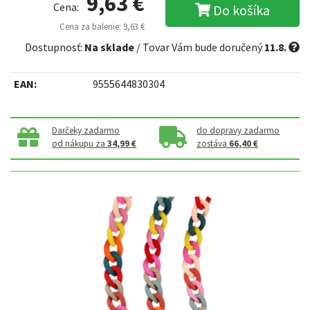
9,63 €
Cena:
Do košíka
Cena za balenie: 9,63 €
Dostupnosť:
Na sklade
/ Tovar Vám bude doručený
11.8.
EAN:
9555644830304
Darčeky zadarmo
do dopravy zadarmo
od nákupu za
34,99 €
zostáva
66,40 €