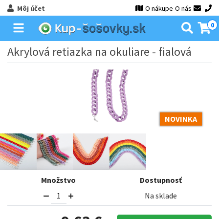
Môj účet
O nákupe
O nás
0
Akrylová retiazka na okuliare - fialová
NOVINKA
Množstvo
Dostupnosť
Na sklade