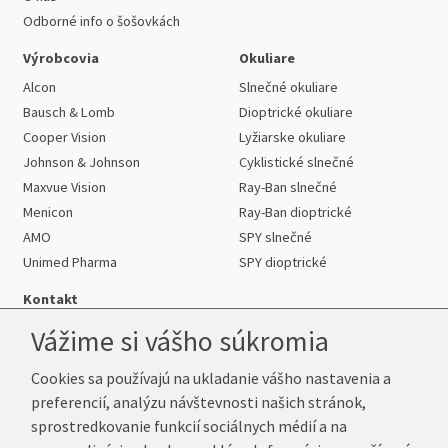
Odborné info o šošovkách
Výrobcovia
Okuliare
Alcon
Slnečné okuliare
Bausch & Lomb
Dioptrické okuliare
Cooper Vision
Lyžiarske okuliare
Johnson & Johnson
Cyklistické slnečné
Maxvue Vision
Ray-Ban slnečné
Menicon
Ray-Ban dioptrické
AMO
SPY slnečné
Unimed Pharma
SPY dioptrické
Kontakt
Vážime si vášho súkromia
Cookies sa používajú na ukladanie vášho nastavenia a
Telefón:
+421 222 205 863
preferencií, analýzu návštevnosti našich stránok,
E-mail:
info@kup-sosovky.sk
sprostredkovanie funkcií sociálnych médií a na
Reklamačná adresa