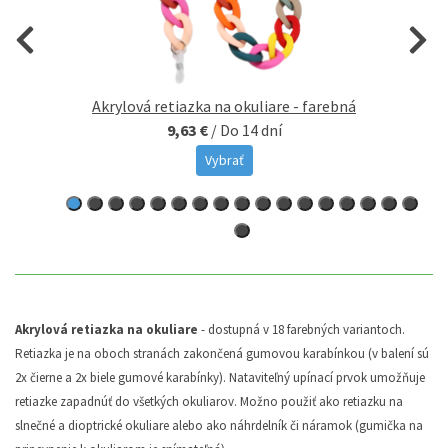
Akrylová retiazka na okuliare - farebná
9,63 €
/
Do 14 dní
Vybrať
Akrylová retiazka na okuliare
- dostupná v 18 farebných variantoch.
Retiazka je na oboch stranách zakončená gumovou karabínkou (v balení sú
2x čierne a 2x biele gumové karabínky). Nataviteľný upínací prvok umožňuje
retiazke zapadnúť do všetkých okuliarov. Možno použiť ako retiazku na
slnečné a dioptrické okuliare alebo ako náhrdelník či náramok (gumička na