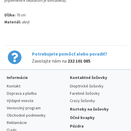
pripevnenie k okuliarom je snímateľná).
Dĺžka:
70 cm
Materiál:
akryl
Potrebujete pomôcť alebo poradiť?
Zavolajte nám na
232 101 085
.
Informácie
Kontaktné šošovky
Kontakt
Dioptrické šošovky
Doprava a platba
Farebné šošovky
Výdajné miesta
Crazy šošovky
Vernostný program
Roztoky na šošovky
Obchodné podmienky
Očné kvapky
Reklamácie
Púzdra
O nás