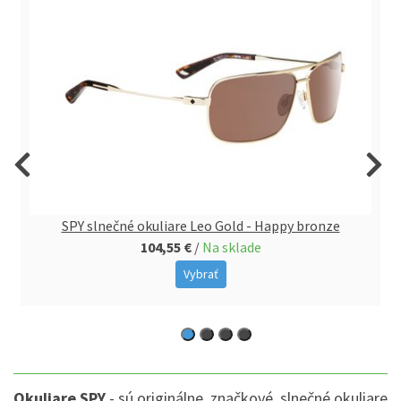
SPY slnečné okuliare Leo Gold - Happy bronze
104,55 €
/
Na sklade
Vybrať
Okuliare SPY
- sú originálne, značkové, slnečné okuliare