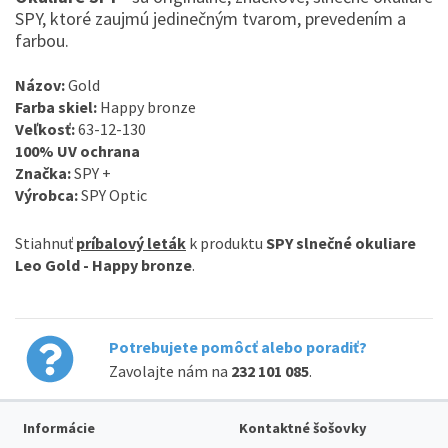
SPY, ktoré zaujmú jedinečným tvarom, prevedením a
farbou.
Názov:
Gold
Farba skiel:
Happy bronze
Veľkosť:
63-12-130
100% UV ochrana
Značka:
SPY +
Výrobca:
SPY Optic
Stiahnuť
príbalový leták
k produktu
SPY slnečné okuliare
Leo Gold - Happy bronze
.
Potrebujete pomôcť alebo poradiť?
Zavolajte nám na
232 101 085
.
Informácie
Kontaktné šošovky