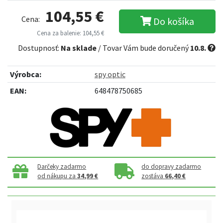
104,55 €
Cena:
Do košíka
Cena za balenie: 104,55 €
Dostupnosť:
Na sklade
/ Tovar Vám bude doručený
10.8.
Výrobca:
spy optic
EAN:
648478750685
Darčeky zadarmo
do dopravy zadarmo
od nákupu za
34,99 €
zostáva
66,40 €