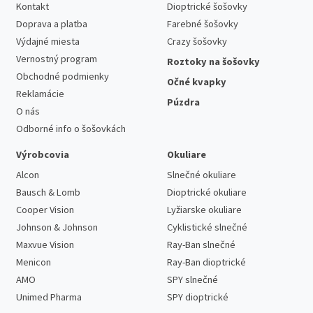
Kontakt
Dioptrické šošovky
Doprava a platba
Farebné šošovky
Výdajné miesta
Crazy šošovky
Vernostný program
Roztoky na šošovky
Obchodné podmienky
Očné kvapky
Reklamácie
Púzdra
O nás
Odborné info o šošovkách
Výrobcovia
Okuliare
Alcon
Slnečné okuliare
Bausch & Lomb
Dioptrické okuliare
Cooper Vision
Lyžiarske okuliare
Johnson & Johnson
Cyklistické slnečné
Maxvue Vision
Ray-Ban slnečné
Menicon
Ray-Ban dioptrické
AMO
SPY slnečné
Unimed Pharma
SPY dioptrické