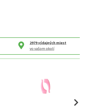
2979
výdajných miest
vo vašom okolí