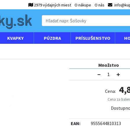
2979 výdajných miest
O nákupe
O nás
info@kup
KVAPKY
PÚZDRA
PRÍSLUŠENSTVO
HO
Množstvo
4,
Cena:
Cena za baleni
Dostupno
EAN:
9555644810313