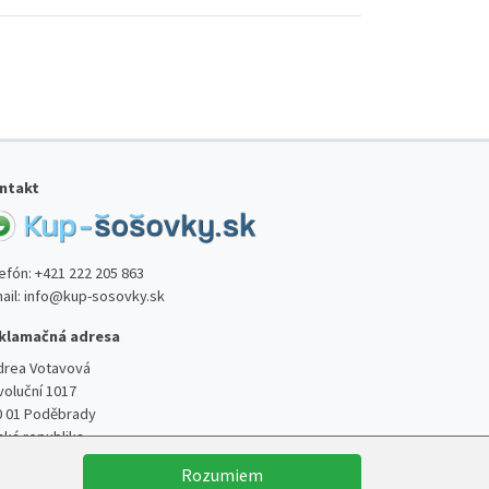
ntakt
lefón:
+421 222 205 863
ail:
info@kup-sosovky.sk
klamačná adresa
drea Votavová
voluční 1017
0 01 Poděbrady
ská republika
Rozumiem