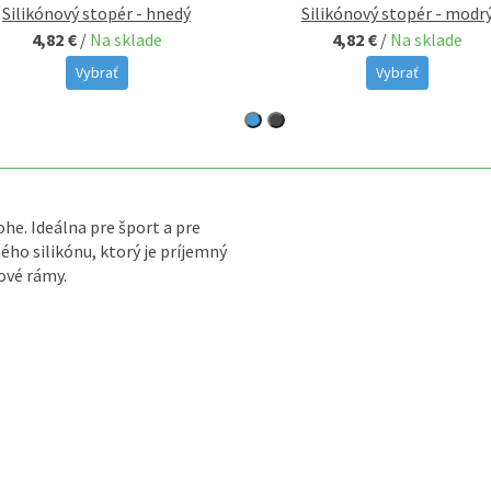
Silikónový stopér - hnedý
Silikónový stopér - modr
4,82 €
/
Na sklade
4,82 €
/
Na sklade
Vybrať
Vybrať
ohe. Ideálna pre šport a pre
ého silikónu, ktorý je príjemný
ové rámy.