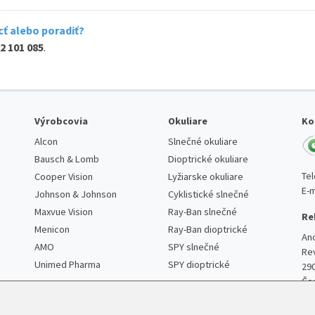
ť alebo poradiť?
2 101 085
.
Výrobcovia
Okuliare
Ko
Alcon
Slnečné okuliare
Bausch & Lomb
Dioptrické okuliare
Te
Cooper Vision
Lyžiarske okuliare
E-m
Johnson & Johnson
Cyklistické slnečné
Maxvue Vision
Ray-Ban slnečné
Re
Menicon
Ray-Ban dioptrické
An
AMO
SPY slnečné
Re
Unimed Pharma
SPY dioptrické
29
Če