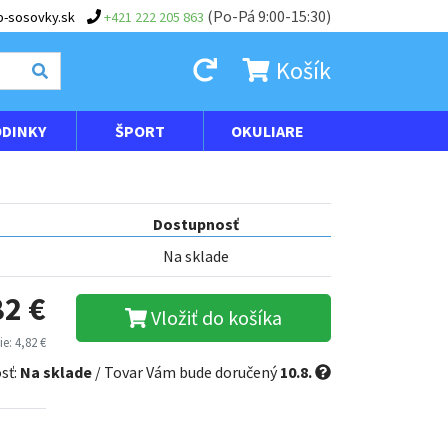
(Po-Pá 9:00-15:30)
-sosovky.sk
+421 222 205 863
Košík
DINKY
ŠPORT
OKULIARE
Dostupnosť
Na sklade
82 €
Vložiť do košíka
e: 4,82 €
sť:
Na sklade
/ Tovar Vám bude doručený
10.8.