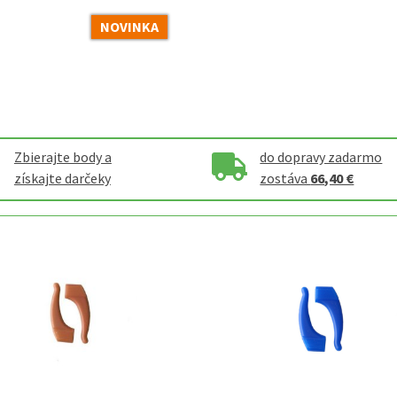
NOVINKA
Zbierajte body a
do dopravy zadarmo
získajte darčeky
zostáva
66,40 €