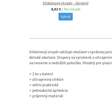
opér - žltý
Silikónový stopér - červený
 sklade
4,82 €
/
Na sklade
ať
Vybrať
Silikónový stopér udržuje okuliare v správnej pol
detské okuliare. Stopery sú vyrobené z ultrajemn
na nosenie a nedráždi pokožku. Vhodný pre plast
> 2 ks v balení
> ultrajemný silikón
> veľmi praktické
> jednoduchá aplikácia
> príjemný materiál