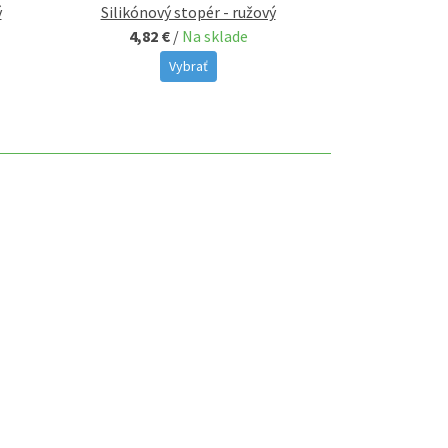
ý
Silikónový stopér - ružový
Silikónov
4,82 €
/
Na sklade
4,82 €
Vybrať