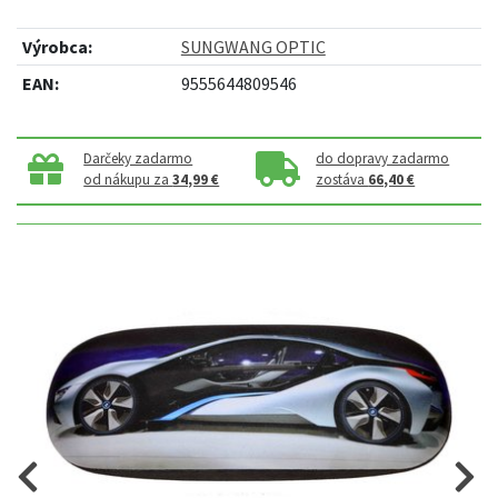
Výrobca:
SUNGWANG OPTIC
EAN:
9555644809546
Darčeky zadarmo
do dopravy zadarmo
od nákupu za
34,99 €
zostáva
66,40 €