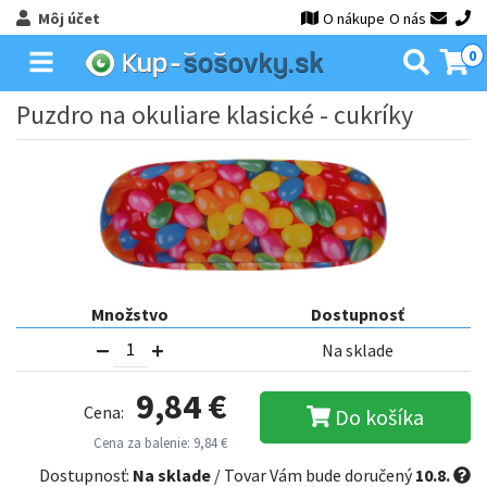
Môj účet
O nákupe
O nás
0
Puzdro na okuliare klasické - cukríky
Množstvo
Dostupnosť
Na sklade
9,84 €
Cena:
Do košíka
Cena za balenie: 9,84 €
Dostupnosť:
Na sklade
/ Tovar Vám bude doručený
10.8.