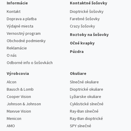
Informácie
Kontaktné šošovky
Kontakt
Dioptrické šošovky
Doprava a platba
Farebné šošovky
Výdajné miesta
Crazy šošovky
Vernostný program
Roztoky na šošovky
Obchodné podmienky
Očné kvapky
Reklamácie
Púzdra
O nás
Odborné info o šošovkách
Výrobcovia
Okuliare
Alcon
Slnečné okuliare
Bausch & Lomb
Dioptrické okuliare
Cooper Vision
Lyžiarske okuliare
Johnson & Johnson
Cyklistické slnečné
Maxvue Vision
Ray-Ban slnečné
Menicon
Ray-Ban dioptrické
AMO
SPY slnečné