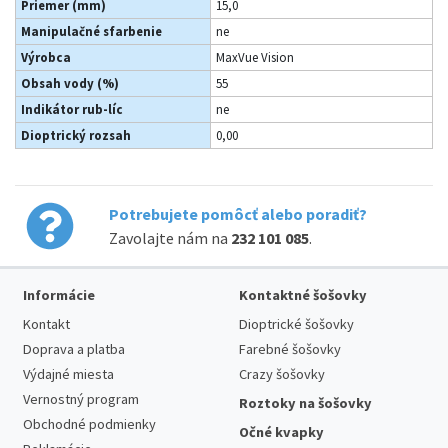
Priemer (mm)
15,0
Manipulačné sfarbenie
ne
Výrobca
MaxVue Vision
Obsah vody (%)
55
Indikátor rub-líc
ne
Dioptrický rozsah
0,00
Potrebujete pomôcť alebo poradiť?
Zavolajte nám na
232 101 085
.
Informácie
Kontaktné šošovky
Kontakt
Dioptrické šošovky
Doprava a platba
Farebné šošovky
Výdajné miesta
Crazy šošovky
Vernostný program
Roztoky na šošovky
Obchodné podmienky
Očné kvapky