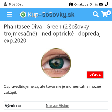
Môj účet
O nákupe
O nás
0
Phantasee Diva - Green (2 šošovky
trojmesačné) - nedioptrické - dopredaj
exp.2020
ZĽAVA
Ospravedlňujeme sa, ale tovar nie je momentálne možné
zakúpiť.
Výrobca:
Maxvue Vision