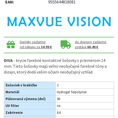
EAN:
9555644818081
Darčeky zadarmo
do dopravy zadarmo
od nákupu za
34,99 €
zostáva
66,40 €
DIVA
- krycie farebné kontaktné šošovky s priemerom 14
mm. Tieto šošovky majú veľmi neobyčajné farebné tóny a
dizajn, ktorý dodá vašim očiam neobyčajný vzhľad.
Šošoviek v krabičke
2
Materiál
Hydrogel Terpolymer
Plánovaná výmena (dní)
90
UV filter
ne
Zakrivenie
8.6