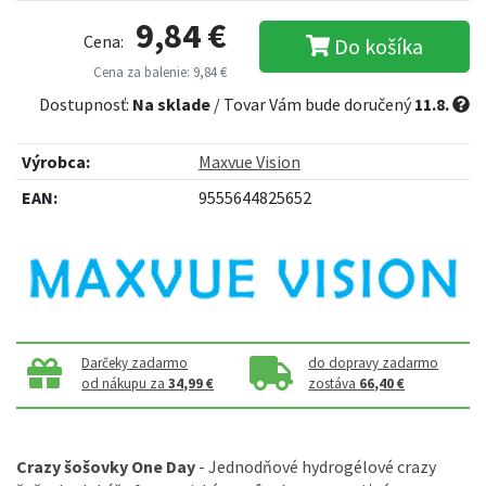
9,84 €
Cena:
Do košíka
Cena za balenie: 9,84 €
Dostupnosť:
Na sklade
/ Tovar Vám bude doručený
11.8.
Výrobca:
Maxvue Vision
EAN:
9555644825652
Darčeky zadarmo
do dopravy zadarmo
od nákupu za
34,99 €
zostáva
66,40 €
Crazy šošovky One Day
- Jednodňové hydrogélové crazy