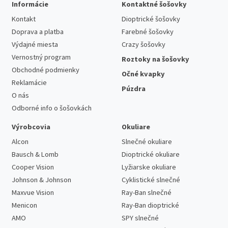
Informácie
Kontaktné šošovky
Kontakt
Dioptrické šošovky
Doprava a platba
Farebné šošovky
Výdajné miesta
Crazy šošovky
Vernostný program
Roztoky na šošovky
Obchodné podmienky
Očné kvapky
Reklamácie
Púzdra
O nás
Odborné info o šošovkách
Výrobcovia
Okuliare
Alcon
Slnečné okuliare
Bausch & Lomb
Dioptrické okuliare
Cooper Vision
Lyžiarske okuliare
Johnson & Johnson
Cyklistické slnečné
Maxvue Vision
Ray-Ban slnečné
Menicon
Ray-Ban dioptrické
AMO
SPY slnečné