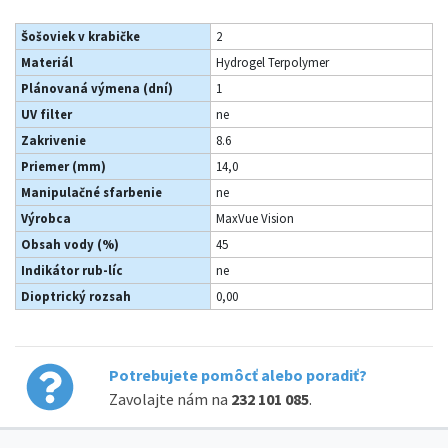
Šošoviek v krabičke
2
Materiál
Hydrogel Terpolymer
Plánovaná výmena (dní)
1
UV filter
ne
Zakrivenie
8.6
Priemer (mm)
14,0
Manipulačné sfarbenie
ne
Výrobca
MaxVue Vision
Obsah vody (%)
45
Indikátor rub-líc
ne
Dioptrický rozsah
0,00
Potrebujete pomôcť alebo poradiť?
Zavolajte nám na
232 101 085
.