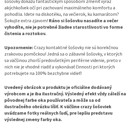
šošovky dokážu fantastickým spôsobom zmeniť výraz
akýchkoľvek očí pri zachovaní maximálneho komfortu a
pohodlia. Idete na diskotéku, na večierok, ku kamarátom?
Šokujte extra zjavom!
Ráno si šošovku nasadíte a večer
vyhodíte, nie je potrebné žiadne starostlivosti vo forme
čistenia a roztokov.
Upozornenie:
Crazy kontaktné šošovky nie sú korekčnou
zrakovou pomôckou! Jedná sa o zábavné šošovky, v ktorých
sa väčšinou zhorší predovšetkým periférne videnie, preto v
nich nie je vhodné riadiť a vykonávať činnosti pri ktorých
potrebujete na 100% bezchybne vidieť!
Uvedený obrázok u produktu je oficiálne dodávaný
výrobcom a je iba ilustračný. Výsledný efekt vždy záleží na
pôvodnej farbe oka používateľa a môže sa od
ilustračného obrázku líšiť. K väčšine crazy šošoviek
uvádzame fotky reálnych ľudí, pre lepšiu predstavu
výslednej zmeny farby oka.