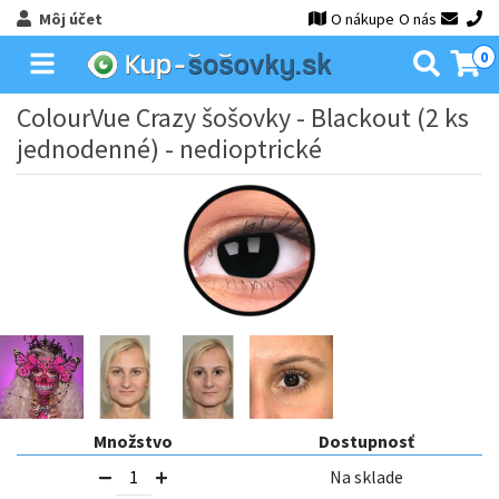
Môj účet
O nákupe
O nás
0
ColourVue Crazy šošovky - Blackout (2 ks
jednodenné) - nedioptrické
Množstvo
Dostupnosť
Na sklade