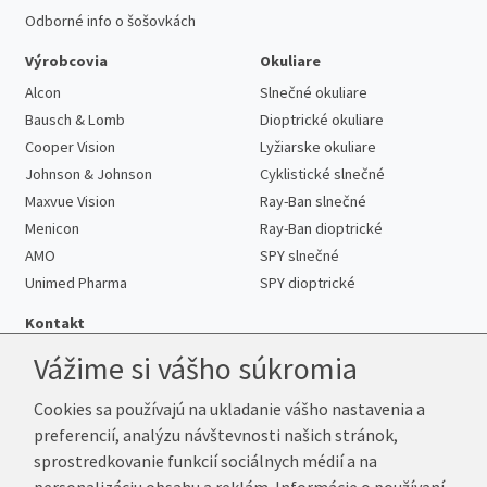
Odborné info o šošovkách
Výrobcovia
Okuliare
Alcon
Slnečné okuliare
Bausch & Lomb
Dioptrické okuliare
Cooper Vision
Lyžiarske okuliare
Johnson & Johnson
Cyklistické slnečné
Maxvue Vision
Ray-Ban slnečné
Menicon
Ray-Ban dioptrické
AMO
SPY slnečné
Unimed Pharma
SPY dioptrické
Kontakt
Vážime si vášho súkromia
Cookies sa používajú na ukladanie vášho nastavenia a
Telefón:
+421 222 205 863
preferencií, analýzu návštevnosti našich stránok,
E-mail:
info@kup-sosovky.sk
sprostredkovanie funkcií sociálnych médií a na
Reklamačná adresa