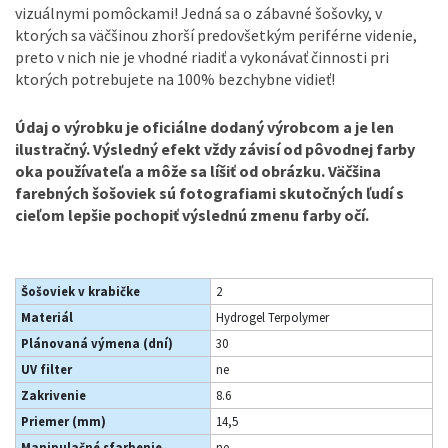
vizuálnymi pomôckami! Jedná sa o zábavné šošovky, v
ktorých sa väčšinou zhorší predovšetkým periférne videnie,
preto v nich nie je vhodné riadiť a vykonávať činnosti pri
ktorých potrebujete na 100% bezchybne vidieť!
Údaj o výrobku je oficiálne dodaný výrobcom a je len
ilustračný. Výsledný efekt vždy závisí od pôvodnej farby
oka používateľa a môže sa líšiť od obrázku. Väčšina
farebných šošoviek sú fotografiami skutočných ľudí s
cieľom lepšie pochopiť výslednú zmenu farby očí.
Šošoviek v krabičke
2
Materiál
Hydrogel Terpolymer
Plánovaná výmena (dní)
30
UV filter
ne
Zakrivenie
8.6
Priemer (mm)
14,5
Manipulačné sfarbenie
ne