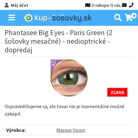
Môj účet
O nákupe
O nás
0
Phantasee Big Eyes - Paris Green (2
šošovky mesačné) - nedioptrické -
dopredaj
ZĽAVA
Ospravedlňujeme sa, ale tovar nie je momentálne možné
zakúpiť.
Výrobca:
Maxvue Vision