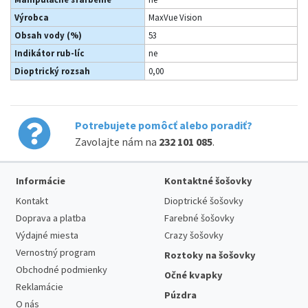
Výrobca
MaxVue Vision
Obsah vody (%)
53
Indikátor rub-líc
ne
Dioptrický rozsah
0,00
Potrebujete pomôcť alebo poradiť?
Zavolajte nám na
232 101 085
.
Informácie
Kontaktné šošovky
Kontakt
Dioptrické šošovky
Doprava a platba
Farebné šošovky
Výdajné miesta
Crazy šošovky
Vernostný program
Roztoky na šošovky
Obchodné podmienky
Očné kvapky
Reklamácie
Púzdra
O nás