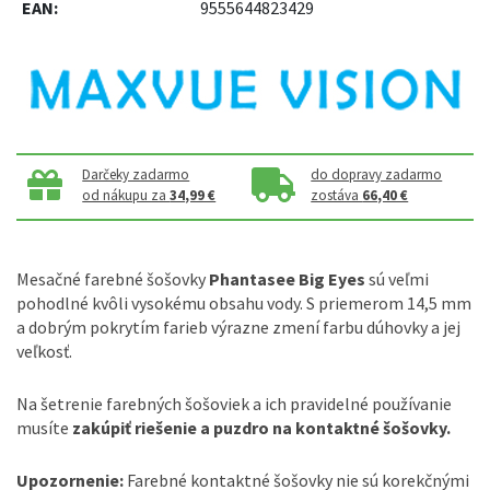
EAN:
9555644823429
Darčeky zadarmo
do dopravy zadarmo
od nákupu za
34,99 €
zostáva
66,40 €
Mesačné farebné šošovky
Phantasee Big Eyes
sú veľmi
pohodlné kvôli vysokému obsahu vody. S priemerom 14,5 mm
a dobrým pokrytím farieb výrazne zmení farbu dúhovky a jej
veľkosť.
Na šetrenie farebných šošoviek a ich pravidelné používanie
musíte
zakúpiť riešenie a puzdro na kontaktné šošovky.
Upozornenie:
Farebné kontaktné šošovky nie sú korekčnými