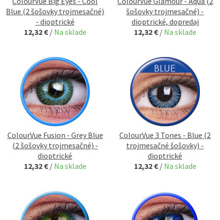
ColourVue Big Eyes - Cool
ColourVue Glamour - Aqua (2
Blue (2 šošovky trojmesačné)
šošovky trojmesačné) -
- dioptrické
dioptrické, dopredaj
12,32 €
/
Na sklade
12,32 €
/
Na sklade
ColourVue Fusion - Grey Blue
ColourVue 3 Tones - Blue (2
(2 šošovky trojmesačné) -
trojmesačné šošovky) -
dioptrické
dioptrické
12,32 €
/
Na sklade
12,32 €
/
Na sklade