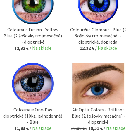
ColourVue Fusion - Yellow
ColourVue Glamour - Blue (2
Blue (2 šošovky trojmesačné)
šošovky trojmesačné) -
- dioptrické
dioptrické, dopredaj
12,32 €
/
Na sklade
12,32 €
/
Na sklade
ColourVue One-Day
Air Optix Colors - Brilliant
dioptrické (10ks, jednodenné)
Blue (2 šošovky mesačné) -
- Blue
dioptrické
11,93 €
/
Na sklade
20,00 €
/
19,51 €
/
Na sklade