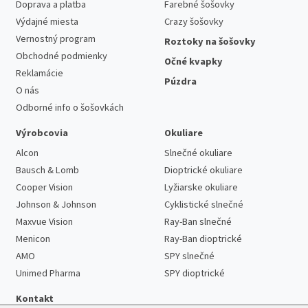
Doprava a platba
Farebné šošovky
Výdajné miesta
Crazy šošovky
Vernostný program
Roztoky na šošovky
Obchodné podmienky
Očné kvapky
Reklamácie
Púzdra
O nás
Odborné info o šošovkách
Výrobcovia
Okuliare
Alcon
Slnečné okuliare
Bausch & Lomb
Dioptrické okuliare
Cooper Vision
Lyžiarske okuliare
Johnson & Johnson
Cyklistické slnečné
Maxvue Vision
Ray-Ban slnečné
Menicon
Ray-Ban dioptrické
AMO
SPY slnečné
Unimed Pharma
SPY dioptrické
Kontakt