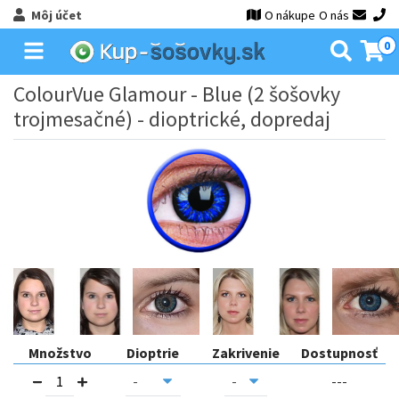
Môj účet
O nákupe
O nás
0
ColourVue Glamour - Blue (2 šošovky
trojmesačné) - dioptrické, dopredaj
Množstvo
Dioptrie
Zakrivenie
Dostupnosť
---