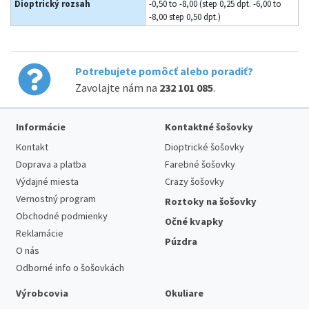
Dioptrický rozsah
-0,50 to -8,00 (step 0,25 dpt. -6,00 to
-8,00 step 0,50 dpt.)
Potrebujete pomôcť alebo poradiť?
Zavolajte nám na
232 101 085
.
Informácie
Kontaktné šošovky
Kontakt
Dioptrické šošovky
Doprava a platba
Farebné šošovky
Výdajné miesta
Crazy šošovky
Vernostný program
Roztoky na šošovky
Obchodné podmienky
Očné kvapky
Reklamácie
Púzdra
O nás
Odborné info o šošovkách
Výrobcovia
Okuliare