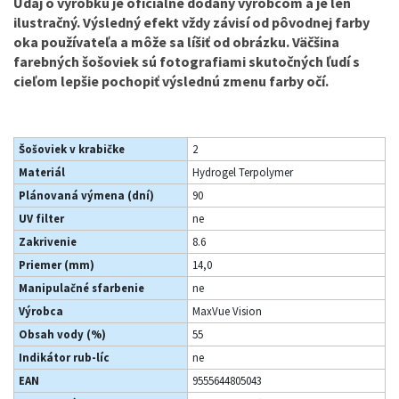
Údaj o výrobku je oficiálne dodaný výrobcom a je len
ilustračný. Výsledný efekt vždy závisí od pôvodnej farby
oka používateľa a môže sa líšiť od obrázku. Väčšina
farebných šošoviek sú fotografiami skutočných ľudí s
cieľom lepšie pochopiť výslednú zmenu farby očí.
Šošoviek v krabičke
2
Materiál
Hydrogel Terpolymer
Plánovaná výmena (dní)
90
UV filter
ne
Zakrivenie
8.6
Priemer (mm)
14,0
Manipulačné sfarbenie
ne
Výrobca
MaxVue Vision
Obsah vody (%)
55
Indikátor rub-líc
ne
EAN
9555644805043