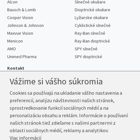
Alcon
Slnečné okuliare
Bausch & Lomb
Dioptrické okuliare
Cooper Vision
Lyžiarske okuliare
Johnson & Johnson
Cyklistické slnečné
Maxvue Vision
Ray-Ban slnečné
Menicon
Ray-Ban dioptrické
AMO
SPY slnečné
Unimed Pharma
SPY dioptrické
Kontakt
Vážime si vášho súkromia
Cookies sa používajú na ukladanie vášho nastavenia a
Telefón:
+421 222 205 863
preferencií, analýzu návštevnosti našich stránok,
E-mail:
info@kup-sosovky.sk
sprostredkovanie funkcií sociálnych médií a na
Reklamačná adresa
personalizáciu obsahu a reklám. Informácie o používaní
Andrea Votavová
našich stránok tiež zdieľame s našimi partnermi z
Revoluční 1017
oblasti sociálnych médií, reklamy a analytikov.
290 01 Poděbrady
Viac informácií