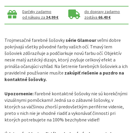
Darčeky zadarmo
do dopravy zadarmo
od nákupu za
34,99 €
zostáva
66,40 €
Trojmesačné farebné šošovky
série Glamour
veľmi dobre
pokrývajú všetky pôvodné farby vašich očí. Tmavý lem
šošoviek zdôrazňuje a podčiarkuje novú farbu očí. Objektív
nesie malý aztécký dizajn, ktorý zvyšuje celkový efekt a
prináša očarujúci vzhľad. Na šetrenie farebných šošoviek a ich
pravidelné používanie musíte
zakúpiť riešenie a puzdro na
kontaktné šošovky.
Upozornenie:
Farebné kontaktné šošovky nie sú korekčnými
vizuálnymi pomôckami! Jedná sa o zábavné šošovky, v
ktorých sa väčšinou zhorší predovšetkým periférne videnie,
preto v nich nie je vhodné riadiť a vykonávať činnosti pri
ktorých potrebujete na 100% bezchybne vidieť!