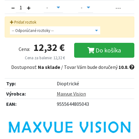
---
Pridať roztok
12,32 €
Cena:
Do košíka
Cena za balenie: 12,32 €
Dostupnosť:
Na sklade
/ Tovar Vám bude doručený
10.8.
Typ:
Dioptrické
Výrobca:
Maxvue Vision
EAN:
9555644805043