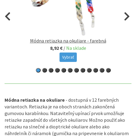
Módna retiazka na okuliare - farebná
8,92 €
/
Na sklade
Vybrať
Módna retiazka na okuliare
- dostupná v 12 farebných
variantoch. Retiazka je na oboch stranách zakončená
gumovou karabínkou. Nataviteľný upínací prvok umožňuje
retiazke zapadnúť do všetkých okuliarov. Možno použiť ako
retiazku na slnečné a dioptrické okuliare alebo ako
náhrdelník či náramok (gumička na pripevnenie k okuliarom