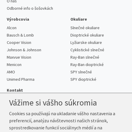
O nás
Odborné info o šošovkách
Výrobcovia
Okuliare
Alcon
Slnečné okuliare
Bausch & Lomb
Dioptrické okuliare
Cooper Vision
Lyžiarske okuliare
Johnson & Johnson
Cyklistické slnečné
Maxvue Vision
Ray-Ban slnečné
Menicon
Ray-Ban dioptrické
AMO
SPY slnečné
Unimed Pharma
SPY dioptrické
Kontakt
Vážime si vášho súkromia
Cookies sa používajú na ukladanie vášho nastavenia a
Telefón:
+421 222 205 863
preferencií, analýzu návštevnosti našich stránok,
E-mail:
info@kup-sosovky.sk
sprostredkovanie funkcií sociálnych médií a na
Reklamačná adresa