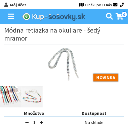
Môj účet
O nákupe
O nás
0
Módna retiazka na okuliare - šedý
mramor
NOVINKA
Množstvo
Dostupnosť
Na sklade