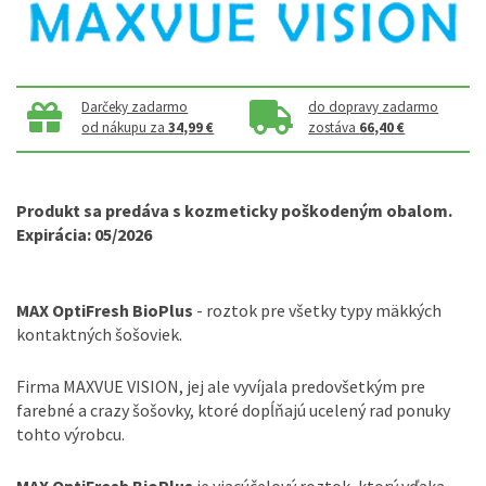
Darčeky zadarmo
do dopravy zadarmo
od nákupu za
34,99 €
zostáva
66,40 €
Produkt sa predáva s kozmeticky poškodeným obalom.
Expirácia: 05/2026
MAX OptiFresh BioPlus
- roztok pre všetky typy mäkkých
kontaktných šošoviek.
Firma MAXVUE VISION, jej ale vyvíjala predovšetkým pre
farebné a crazy šošovky, ktoré dopĺňajú ucelený rad ponuky
tohto výrobcu.