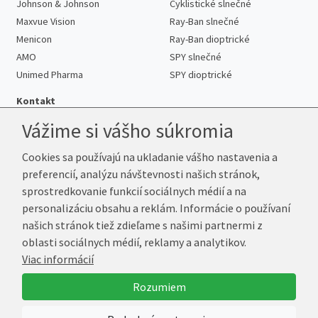
Johnson & Johnson
Cyklistické slnečné
Maxvue Vision
Ray-Ban slnečné
Menicon
Ray-Ban dioptrické
AMO
SPY slnečné
Unimed Pharma
SPY dioptrické
Kontakt
Vážime si vášho súkromia
Cookies sa používajú na ukladanie vášho nastavenia a
Telefón:
+421 222 205 863
preferencií, analýzu návštevnosti našich stránok,
E-mail:
info@kup-sosovky.sk
sprostredkovanie funkcií sociálnych médií a na
Reklamačná adresa
personalizáciu obsahu a reklám. Informácie o používaní
Andrea Votavová
našich stránok tiež zdieľame s našimi partnermi z
Revoluční 1017
oblasti sociálnych médií, reklamy a analytikov.
290 01 Poděbrady
Viac informácií
Česká republika
Rozumiem
© 2026 Kup-Šošovky.sk