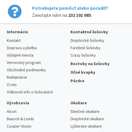
Potrebujete pomôcť alebo poradiť?
Zavolajte nám na
232 101 085
.
Informácie
Kontaktné šošovky
Kontakt
Dioptrické šošovky
Doprava a platba
Farebné šošovky
Výdajné miesta
Crazy šošovky
Vernostný program
Roztoky na šošovky
Obchodné podmienky
Očné kvapky
Reklamácie
Púzdra
O nás
Odborné info o šošovkách
Výrobcovia
Okuliare
Alcon
Slnečné okuliare
Bausch & Lomb
Dioptrické okuliare
Cooper Vision
Lyžiarske okuliare