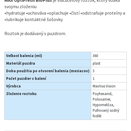
MAX OptiFresh BioPlus
je viacúčelový roztok, ktorý vďaka
svojmu zloženiu
•hydratuje •uchováva •oplachuje •čistí •odstraňuje proteíny a
•lubrikuje kontaktné šošovky.
Roztok je dodávaný s puzdrom.
Veľkosť balenia (ml)
360
Materiál puzdra
plast
Doba použitia po otvorení balenia (mesiacov)
3
Počet puzdier v balení
1
Výrobca
MaxVue Vision
Zloženie roztoku
Poyhexanid,
Poloxamer,
Hypomelóza,
Pufrovaný sodný
fosfát